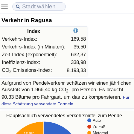
Verkehr in Ragusa
Lebenshaltungskosten
Immobilienpreise
Lebensqualität
Index
Lebenshaltungskosten-Index (aktuell)
Immobilienpreis-Index (aktuell)
Lebensqualität-Index
Verkehrs-Index:
169,58
Verkehrs-Index (in Minuten):
35,50
Lebenshaltungskosten-Index
Immobilienpreis-Index
Lebensqualität-Index (aktuell)
Zeit-Index (exponentiell):
632,37
Ineffizienz-Index:
338,98
Lebenshaltungskosten-Index nach Land
Immobilienpreis-Index nach Land
Lebensqualitätsindex nach Land
CO
Emissions-Index:
8.193,33
2
Aufgrund von Pendelverkehr schätzen wir einen jährlichen
in Akaba
Kriminalität
Ausstoß von 1.966,40 kg CO
. pro Person. Es braucht
2
90,33 Bäume pro Fahrgast, um das zu kompensieren.
Für
Kriminalitäts-Index (aktuell)
diese Schätzung verwendete Formeln
Kriminalitäts-Index
Hauptsächlich verwendetes Verkehrsmittel zum Pende…
Auto
Zu Fuß
Kriminalitätsindex nach Land
Motorrad
16.8%