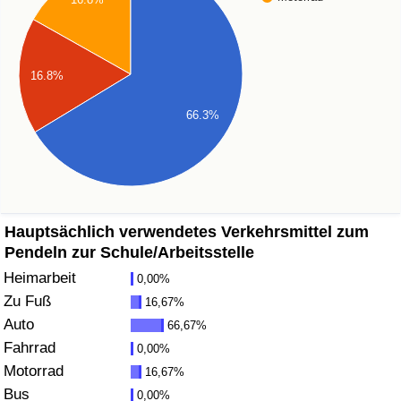
Gesundheitsversorgung
16.8%
Gesundheitsversorgungs-Index (aktuell)
66.3%
Gesundheitsversorgungs-Index
Gesundheitsversorgungs-Index nach Land
Umweltverschmutzung
Hauptsächlich verwendetes Verkehrsmittel zum
Pendeln zur Schule/Arbeitsstelle
Umweltverschmutzungs-Index (aktuell)
Heimarbeit
0,00%
Zu Fuß
16,67%
Verschmutzungsindex
Auto
66,67%
Fahrrad
0,00%
Umweltverschmutzungs-Index nach Land
Motorrad
16,67%
Bus
0,00%
Verkehr