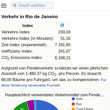
Verkehr in Rio de Janeiro
Lebenshaltungskosten
Immobilienpreise
Lebensqualität
Index
Lebenshaltungskosten-Index (aktuell)
Immobilienpreis-Index (aktuell)
Lebensqualität-Index
Verkehrs-Index:
230,03
Verkehrs-Index (in Minuten):
51,16
Lebenshaltungskosten-Index
Immobilienpreis-Index
Lebensqualität-Index (aktuell)
Zeit-Index (exponentiell):
7.191,65
Ineffizienz-Index:
241,07
Lebenshaltungskosten-Index nach Land
Immobilienpreis-Index nach Land
Lebensqualitätsindex nach Land
CO
Emissions-Index:
6.168,21
2
Aufgrund von Pendelverkehr schätzen wir einen jährlichen
in Akaba
Kriminalität
Ausstoß von 1.480,37 kg CO
. pro Person. Es braucht
2
68,00 Bäume pro Fahrgast, um das zu kompensieren.
Für
Kriminalitäts-Index (aktuell)
diese Schätzung verwendete Formeln
Kriminalitäts-Index
Hauptsächlich verwendetes Verkehrsmittel zum Pende…
Auto
Bus
Kriminalitätsindex nach Land
Zug/U-Bahn
8%