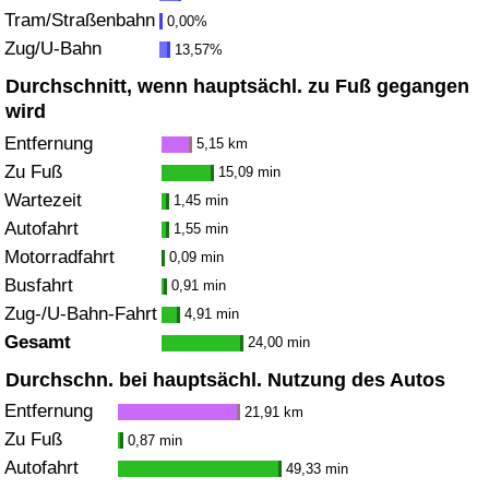
Tram/Straßenbahn
0,00%
Zug/U-Bahn
Verkehrs-Index
13,57%
Durchschnitt, wenn hauptsächl. zu Fuß gegangen
Verkehrs-Index (aktuell)
wird
Entfernung
5,15 km
Verkehrs-Index nach Land
Zu Fuß
15,09 min
Wartezeit
1,45 min
Autofahrt
1,55 min
Motorradfahrt
0,09 min
Busfahrt
0,91 min
Zug-/U-Bahn-Fahrt
4,91 min
Gesamt
24,00 min
Durchschn. bei hauptsächl. Nutzung des Autos
Entfernung
21,91 km
Zu Fuß
0,87 min
Autofahrt
49,33 min