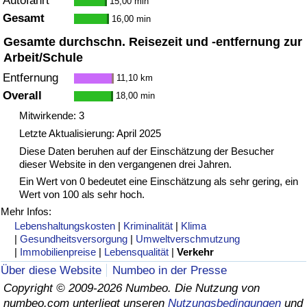
Autofahrt
15,00 min
Gesamt
16,00 min
Verkehrs-Index
Gesamte durchschn. Reisezeit und -entfernung zur
Arbeit/Schule
Verkehrs-Index (aktuell)
Entfernung
11,10 km
Overall
18,00 min
Verkehrs-Index nach Land
Mitwirkende: 3
Letzte Aktualisierung: April 2025
Diese Daten beruhen auf der Einschätzung der Besucher
dieser Website in den vergangenen drei Jahren.
Ein Wert von 0 bedeutet eine Einschätzung als sehr gering, ein
Wert von 100 als sehr hoch.
Mehr Infos:
Lebenshaltungskosten
|
Kriminalität
|
Klima
|
Gesundheitsversorgung
|
Umweltverschmutzung
|
Immobilienpreise
|
Lebensqualität
|
Verkehr
Über diese Website
Numbeo in der Presse
Copyright © 2009-2026 Numbeo. Die Nutzung von
numbeo.com unterliegt unseren
Nutzungsbedingungen
und