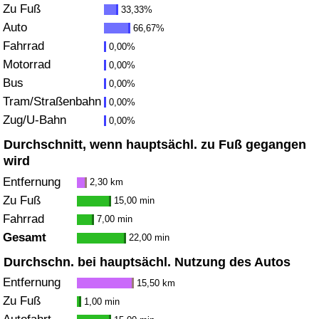
Zu Fuß
33,33%
Gesundheitsversorgung
Auto
66,67%
Fahrrad
0,00%
Gesundheitsversorgungs-Index (aktuell)
Motorrad
0,00%
Bus
0,00%
Gesundheitsversorgungs-Index
Tram/Straßenbahn
0,00%
Zug/U-Bahn
0,00%
Gesundheitsversorgungs-Index nach Land
Durchschnitt, wenn hauptsächl. zu Fuß gegangen
wird
Umweltverschmutzung
Entfernung
2,30 km
Zu Fuß
15,00 min
Umweltverschmutzungs-Index (aktuell)
Fahrrad
7,00 min
Gesamt
22,00 min
Verschmutzungsindex
Durchschn. bei hauptsächl. Nutzung des Autos
Umweltverschmutzungs-Index nach Land
Entfernung
15,50 km
Zu Fuß
1,00 min
Verkehr