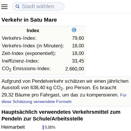
Verkehr in Satu Mare
Lebenshaltungskosten
Immobilienpreise
Lebensqualität
Index
Lebenshaltungskosten-Index (aktuell)
Immobilienpreis-Index (aktuell)
Lebensqualität-Index
Verkehrs-Index:
79,60
Verkehrs-Index (in Minuten):
18,00
Lebenshaltungskosten-Index
Immobilienpreis-Index
Lebensqualität-Index (aktuell)
Zeit-Index (exponentiell):
18,00
Ineffizienz-Index:
33,45
Lebenshaltungskosten-Index nach Land
Immobilienpreis-Index nach Land
Lebensqualitätsindex nach Land
CO
Emissions-Index:
2.660,00
2
Aufgrund von Pendelverkehr schätzen wir einen jährlichen
in Akaba
Kriminalität
Ausstoß von 638,40 kg CO
. pro Person. Es braucht
2
29,32 Bäume pro Fahrgast, um das zu kompensieren.
Für
Kriminalitäts-Index (aktuell)
diese Schätzung verwendete Formeln
Kriminalitäts-Index
Hauptsächlich verwendetes Verkehrsmittel zum
Pendeln zur Schule/Arbeitsstelle
Kriminalitätsindex nach Land
Heimarbeit
0,00%