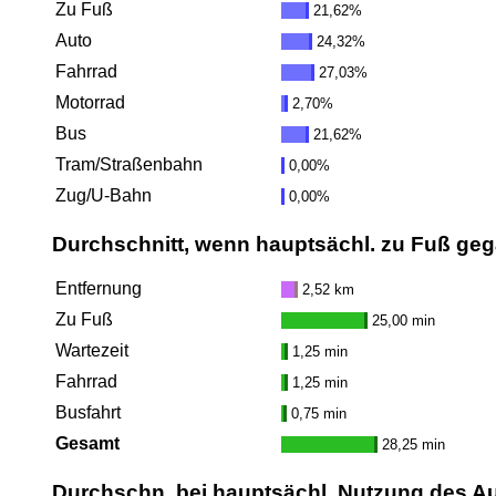
Zu Fuß
21,62%
Auto
24,32%
Fahrrad
27,03%
Motorrad
2,70%
Bus
21,62%
Tram/Straßenbahn
0,00%
Zug/U-Bahn
0,00%
Durchschnitt, wenn hauptsächl. zu Fuß ge
Entfernung
2,52 km
Zu Fuß
25,00 min
Wartezeit
1,25 min
Fahrrad
1,25 min
Busfahrt
0,75 min
Gesamt
28,25 min
Durchschn. bei hauptsächl. Nutzung des A