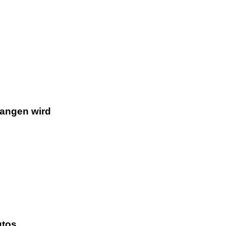
gangen wird
utos