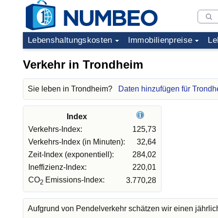
Lebenshaltungskosten
Immobilienpreise
Le
Verkehr in Trondheim
Sie leben in Trondheim?
Daten hinzufügen für Trond
Index
Verkehrs-Index:
125,73
Verkehrs-Index (in Minuten):
32,64
Zeit-Index (exponentiell):
284,02
Ineffizienz-Index:
220,01
CO
Emissions-Index:
3.770,28
2
Aufgrund von Pendelverkehr schätzen wir einen jährli