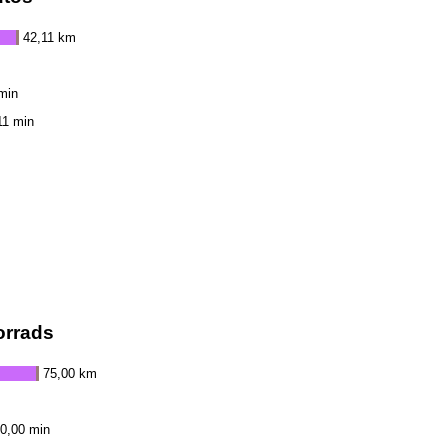
42,11 km
min
11 min
orrads
75,00 km
0,00 min