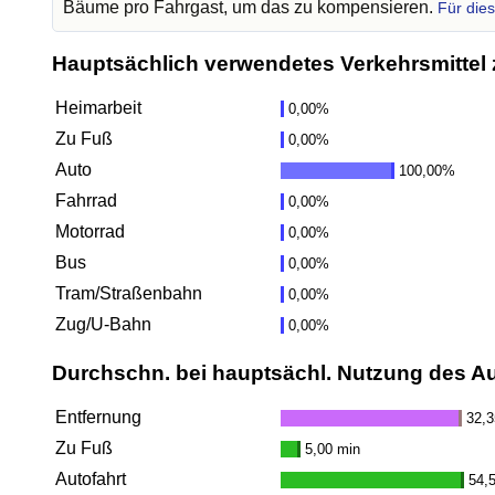
Bäume pro Fahrgast, um das zu kompensieren.
Für die
Hauptsächlich verwendetes Verkehrsmittel 
Heimarbeit
0,00%
Zu Fuß
0,00%
Auto
100,00%
Fahrrad
0,00%
Motorrad
0,00%
Bus
0,00%
Tram/Straßenbahn
0,00%
Zug/U-Bahn
0,00%
Durchschn. bei hauptsächl. Nutzung des A
Entfernung
32,
Zu Fuß
5,00 min
Autofahrt
54,