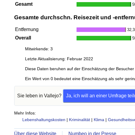
Gesamt
5
Gesamte durchschn. Reisezeit und -entfern
Entfernung
32,
Overall
5
Mitwirkende: 3
Letzte Aktualisierung: Februar 2022
Diese Daten beruhen auf der Einschätzung der Besucher 
Ein Wert von 0 bedeutet eine Einschätzung als sehr gerin
Sie leben in Vallejo?
Ja, ich will an einer Umfrage te
Mehr Infos:
Lebenshaltungskosten
|
Kriminalität
|
Klima
|
Gesundheitsv
Über diese Website
Numbeo in der Presse