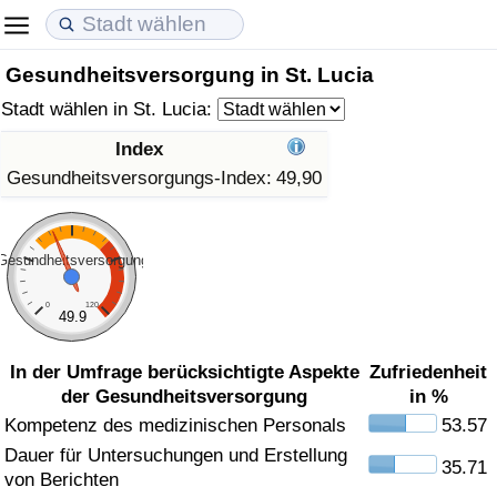
Gesundheitsversorgung in St. Lucia
Lebenshaltungskosten
Immobilienpreise
Lebensqualität
Stadt wählen in St. Lucia:
Lebenshaltungskosten-Index (aktuell)
Immobilienpreis-Index (aktuell)
Lebensqualität-Index
Index
Gesundheitsversorgungs-Index:
49,90
Lebenshaltungskosten-Index
Immobilienpreis-Index
Lebensqualität-Index (aktuell)
Lebenshaltungskosten-Index nach Land
Immobilienpreis-Index nach Land
Lebensqualitätsindex nach Land
Gesundheitsversorgung
in Akaba
Kriminalität
0
120
49.9
Kriminalitäts-Index (aktuell)
In der Umfrage berücksichtigte Aspekte
Zufriedenheit
der Gesundheitsversorgung
in %
Kriminalitäts-Index
Kompetenz des medizinischen Personals
53.57
Dauer für Untersuchungen und Erstellung
35.71
Kriminalitätsindex nach Land
von Berichten