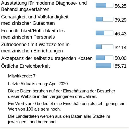
Ausstattung für moderne Diagnose- und
56.25
Behandlungsverfahren
Gesundheitsversorgung
Genauigkeit und Vollständigkeit
39.29
medizinischer Gutachten
Gesundheitsversorgungs-Index (aktuell)
Freundlichkeit/Höflichkeit des
46.43
medizinischen Personals
Gesundheitsversorgungs-Index
Zufriedenheit mit Wartezeiten in
32.14
medizinischen Einrichtungen
Gesundheitsversorgungs-Index nach Land
Akzeptanz der selbst zu tragenden Kosten
50.00
Örtliche Erreichbarkeit
85.71
Umweltverschmutzung
Mitwirkende: 7
Umweltverschmutzungs-Index (aktuell)
Letzte Aktualisierung: April 2020
Diese Daten beruhen auf der Einschätzung der Besucher
dieser Website in den vergangenen drei Jahren.
Verschmutzungsindex
Ein Wert von 0 bedeutet eine Einschätzung als sehr gering, ein
Wert von 100 als sehr hoch.
Umweltverschmutzungs-Index nach Land
Die Länderdaten werden aus den Daten aller Städte im
jeweiligen Land berechnet.
Verkehr