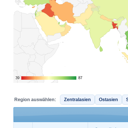
39
39
87
87
Region auswählen:
Zentralasien
Ostasien