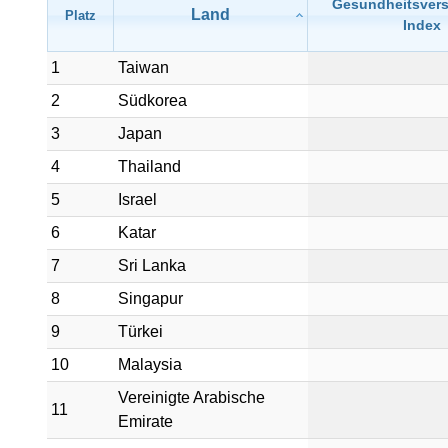
Gesundheitsver
Land
Platz
Index
1
Taiwan
2
Südkorea
3
Japan
4
Thailand
5
Israel
6
Katar
7
Sri Lanka
8
Singapur
9
Türkei
10
Malaysia
Vereinigte Arabische
11
Emirate