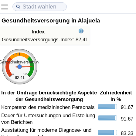
Gesundheitsversorgung in Alajuela
Lebenshaltungskosten
Immobilienpreise
Lebensqualität
Index
Lebenshaltungskosten-Index (aktuell)
Immobilienpreis-Index (aktuell)
Lebensqualität-Index
Gesundheitsversorgungs-Index:
82,41
Lebenshaltungskosten-Index
Immobilienpreis-Index
Lebensqualität-Index (aktuell)
Gesundheitsversorgung
Lebenshaltungskosten-Index nach Land
Immobilienpreis-Index nach Land
Lebensqualitätsindex nach Land
0
100
82.41
in Akaba
Kriminalität
In der Umfrage berücksichtigte Aspekte
Zufriedenheit
der Gesundheitsversorgung
in %
Kriminalitäts-Index (aktuell)
Kompetenz des medizinischen Personals
91.67
Dauer für Untersuchungen und Erstellung
Kriminalitäts-Index
91.67
von Berichten
Ausstattung für moderne Diagnose- und
Kriminalitätsindex nach Land
83.33