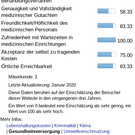
Behandlungsverfahren
Genauigkeit und Vollständigkeit
Gesundheitsversorgung
58.33
medizinischer Gutachten
Freundlichkeit/Höflichkeit des
Gesundheitsversorgungs-Index (aktuell)
83.33
medizinischen Personals
Zufriedenheit mit Wartezeiten in
100.00
Gesundheitsversorgungs-Index
medizinischen Einrichtungen
Akzeptanz der selbst zu tragenden
75.00
Gesundheitsversorgungs-Index nach Land
Kosten
Örtliche Erreichbarkeit
83.33
Umweltverschmutzung
Mitwirkende: 3
Letzte Aktualisierung: Januar 2020
Umweltverschmutzungs-Index (aktuell)
Diese Daten beruhen auf der Einschätzung der Besucher
dieser Website in den vergangenen drei Jahren.
Verschmutzungsindex
Ein Wert von 0 bedeutet eine Einschätzung als sehr gering, ein
Wert von 100 als sehr hoch.
Umweltverschmutzungs-Index nach Land
Mehr Infos:
Lebenshaltungskosten
|
Kriminalität
|
Klima
|
Gesundheitsversorgung
|
Umweltverschmutzung
Verkehr