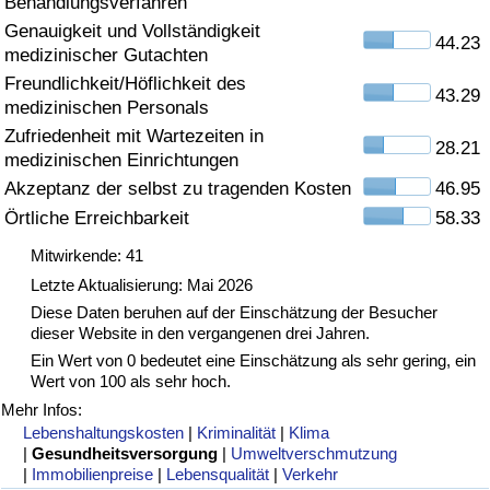
Behandlungsverfahren
Genauigkeit und Vollständigkeit
Gesundheitsversorgung
44.23
medizinischer Gutachten
Freundlichkeit/Höflichkeit des
Gesundheitsversorgungs-Index (aktuell)
43.29
medizinischen Personals
Zufriedenheit mit Wartezeiten in
28.21
Gesundheitsversorgungs-Index
medizinischen Einrichtungen
Akzeptanz der selbst zu tragenden Kosten
46.95
Gesundheitsversorgungs-Index nach Land
Örtliche Erreichbarkeit
58.33
Mitwirkende: 41
Umweltverschmutzung
Letzte Aktualisierung: Mai 2026
Diese Daten beruhen auf der Einschätzung der Besucher
Umweltverschmutzungs-Index (aktuell)
dieser Website in den vergangenen drei Jahren.
Ein Wert von 0 bedeutet eine Einschätzung als sehr gering, ein
Verschmutzungsindex
Wert von 100 als sehr hoch.
Mehr Infos:
Umweltverschmutzungs-Index nach Land
Lebenshaltungskosten
|
Kriminalität
|
Klima
|
Gesundheitsversorgung
|
Umweltverschmutzung
|
Immobilienpreise
|
Lebensqualität
|
Verkehr
Verkehr