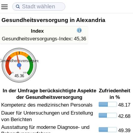
Gesundheitsversorgung in Alexandria
Lebenshaltungskosten
Immobilienpreise
Lebensqualität
Index
Lebenshaltungskosten-Index (aktuell)
Immobilienpreis-Index (aktuell)
Lebensqualität-Index
Gesundheitsversorgungs-Index:
45,36
Lebenshaltungskosten-Index
Immobilienpreis-Index
Lebensqualität-Index (aktuell)
Gesundheitsversorgung
Lebenshaltungskosten-Index nach Land
Immobilienpreis-Index nach Land
Lebensqualitätsindex nach Land
0
100
45.36
in Akaba
Kriminalität
In der Umfrage berücksichtigte Aspekte
Zufriedenheit
der Gesundheitsversorgung
in %
Kriminalitäts-Index (aktuell)
Kompetenz des medizinischen Personals
48.17
Dauer für Untersuchungen und Erstellung
Kriminalitäts-Index
42.68
von Berichten
Ausstattung für moderne Diagnose- und
Kriminalitätsindex nach Land
49.39