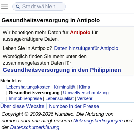
Gesundheitsversorgung in Antipolo
Lebenshaltungskosten
Immobilienpreise
Lebensqualität
Wir benötigen mehr Daten für
Antipolo
für
Lebenshaltungskosten-Index (aktuell)
Immobilienpreis-Index (aktuell)
Lebensqualität-Index
aussagekräftigere Daten.
Leben Sie in
Antipolo
?
Daten hinzufügenfür Antipolo
Lebenshaltungskosten-Index
Immobilienpreis-Index
Lebensqualität-Index (aktuell)
Womöglich finden Sie mehr unter den
zusammengefassten Daten für
Lebenshaltungskosten-Index nach Land
Immobilienpreis-Index nach Land
Lebensqualitätsindex nach Land
Gesundheitsversorgung in den Philippinen
Mehr Infos:
in Akaba
Kriminalität
Lebenshaltungskosten
|
Kriminalität
|
Klima
|
Gesundheitsversorgung
|
Umweltverschmutzung
|
Immobilienpreise
|
Lebensqualität
|
Verkehr
Kriminalitäts-Index (aktuell)
Über diese Website
Numbeo in der Presse
Copyright © 2009-2026 Numbeo. Die Nutzung von
Kriminalitäts-Index
numbeo.com unterliegt unseren
Nutzungsbedingungen
und
der
Datenschutzerklärung
Kriminalitätsindex nach Land