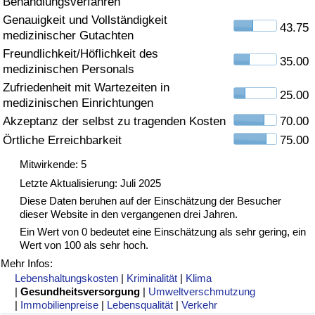
Behandlungsverfahren
Genauigkeit und Vollständigkeit
Gesundheitsversorgung
43.75
medizinischer Gutachten
Freundlichkeit/Höflichkeit des
Gesundheitsversorgungs-Index (aktuell)
35.00
medizinischen Personals
Zufriedenheit mit Wartezeiten in
25.00
Gesundheitsversorgungs-Index
medizinischen Einrichtungen
Akzeptanz der selbst zu tragenden Kosten
70.00
Gesundheitsversorgungs-Index nach Land
Örtliche Erreichbarkeit
75.00
Mitwirkende: 5
Umweltverschmutzung
Letzte Aktualisierung: Juli 2025
Diese Daten beruhen auf der Einschätzung der Besucher
Umweltverschmutzungs-Index (aktuell)
dieser Website in den vergangenen drei Jahren.
Ein Wert von 0 bedeutet eine Einschätzung als sehr gering, ein
Verschmutzungsindex
Wert von 100 als sehr hoch.
Mehr Infos:
Umweltverschmutzungs-Index nach Land
Lebenshaltungskosten
|
Kriminalität
|
Klima
|
Gesundheitsversorgung
|
Umweltverschmutzung
|
Immobilienpreise
|
Lebensqualität
|
Verkehr
Verkehr