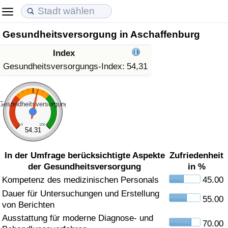
Gesundheitsversorgung in Aschaffenburg
Lebenshaltungskosten
Immobilienpreise
Lebensqualität
Index
Lebenshaltungskosten-Index (aktuell)
Immobilienpreis-Index (aktuell)
Lebensqualität-Index
Gesundheitsversorgungs-Index:
54,31
Lebenshaltungskosten-Index
Immobilienpreis-Index
Lebensqualität-Index (aktuell)
Gesundheitsversorgung
Lebenshaltungskosten-Index nach Land
Immobilienpreis-Index nach Land
Lebensqualitätsindex nach Land
0
100
54.31
in Akaba
Kriminalität
In der Umfrage berücksichtigte Aspekte
Zufriedenheit
der Gesundheitsversorgung
in %
Kriminalitäts-Index (aktuell)
Kompetenz des medizinischen Personals
45.00
Dauer für Untersuchungen und Erstellung
Kriminalitäts-Index
55.00
von Berichten
Ausstattung für moderne Diagnose- und
Kriminalitätsindex nach Land
70.00