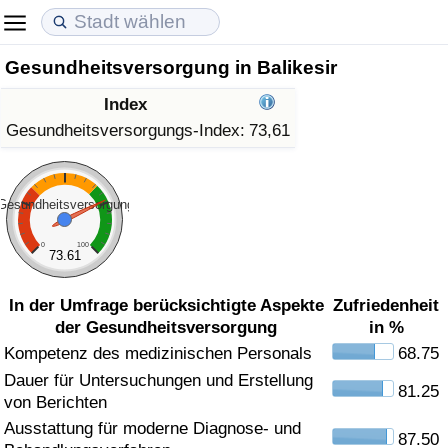
Gesundheitsversorgung in Balikesir
Lebenshaltungskosten
Immobilienpreise
Lebensqualität
Index
Lebenshaltungskosten-Index (aktuell)
Immobilienpreis-Index (aktuell)
Lebensqualität-Index
Gesundheitsversorgungs-Index:
73,61
Lebenshaltungskosten-Index
Immobilienpreis-Index
Lebensqualität-Index (aktuell)
Gesundheitsversorgung
Lebenshaltungskosten-Index nach Land
Immobilienpreis-Index nach Land
Lebensqualitätsindex nach Land
0
100
73.61
in Akaba
Kriminalität
In der Umfrage berücksichtigte Aspekte
Zufriedenheit
der Gesundheitsversorgung
in %
Kriminalitäts-Index (aktuell)
Kompetenz des medizinischen Personals
68.75
Dauer für Untersuchungen und Erstellung
Kriminalitäts-Index
81.25
von Berichten
Ausstattung für moderne Diagnose- und
Kriminalitätsindex nach Land
87.50