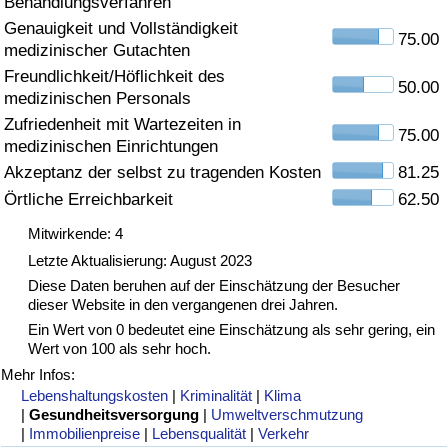
Behandlungsverfahren
Genauigkeit und Vollständigkeit
Gesundheitsversorgung
75.00
medizinischer Gutachten
Freundlichkeit/Höflichkeit des
Gesundheitsversorgungs-Index (aktuell)
50.00
medizinischen Personals
Zufriedenheit mit Wartezeiten in
75.00
Gesundheitsversorgungs-Index
medizinischen Einrichtungen
Akzeptanz der selbst zu tragenden Kosten
81.25
Gesundheitsversorgungs-Index nach Land
Örtliche Erreichbarkeit
62.50
Mitwirkende: 4
Umweltverschmutzung
Letzte Aktualisierung: August 2023
Diese Daten beruhen auf der Einschätzung der Besucher
Umweltverschmutzungs-Index (aktuell)
dieser Website in den vergangenen drei Jahren.
Ein Wert von 0 bedeutet eine Einschätzung als sehr gering, ein
Verschmutzungsindex
Wert von 100 als sehr hoch.
Mehr Infos:
Umweltverschmutzungs-Index nach Land
Lebenshaltungskosten
|
Kriminalität
|
Klima
|
Gesundheitsversorgung
|
Umweltverschmutzung
|
Immobilienpreise
|
Lebensqualität
|
Verkehr
Verkehr