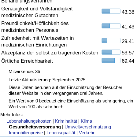
Behandlungsverfahren
Genauigkeit und Vollständigkeit
Gesundheitsversorgung
43.38
medizinischer Gutachten
Freundlichkeit/Höflichkeit des
Gesundheitsversorgungs-Index (aktuell)
41.43
medizinischen Personals
Zufriedenheit mit Wartezeiten in
29.41
Gesundheitsversorgungs-Index
medizinischen Einrichtungen
Akzeptanz der selbst zu tragenden Kosten
53.57
Gesundheitsversorgungs-Index nach Land
Örtliche Erreichbarkeit
69.44
Mitwirkende: 36
Umweltverschmutzung
Letzte Aktualisierung: September 2025
Diese Daten beruhen auf der Einschätzung der Besucher
Umweltverschmutzungs-Index (aktuell)
dieser Website in den vergangenen drei Jahren.
Ein Wert von 0 bedeutet eine Einschätzung als sehr gering, ein
Verschmutzungsindex
Wert von 100 als sehr hoch.
Mehr Infos:
Umweltverschmutzungs-Index nach Land
Lebenshaltungskosten
|
Kriminalität
|
Klima
|
Gesundheitsversorgung
|
Umweltverschmutzung
|
Immobilienpreise
|
Lebensqualität
|
Verkehr
Verkehr