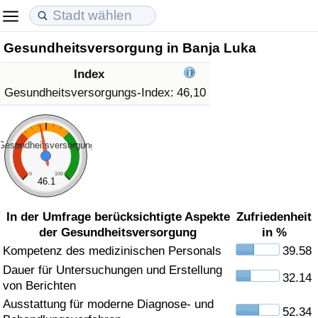
Gesundheitsversorgung in Banja Luka
Lebenshaltungskosten
Immobilienpreise
Lebensqualität
Index
Lebenshaltungskosten-Index (aktuell)
Immobilienpreis-Index (aktuell)
Lebensqualität-Index
Gesundheitsversorgungs-Index:
46,10
Lebenshaltungskosten-Index
Immobilienpreis-Index
Lebensqualität-Index (aktuell)
Gesundheitsversorgung
Lebenshaltungskosten-Index nach Land
Immobilienpreis-Index nach Land
Lebensqualitätsindex nach Land
0
100
46.1
in Akaba
Kriminalität
In der Umfrage berücksichtigte Aspekte
Zufriedenheit
der Gesundheitsversorgung
in %
Kriminalitäts-Index (aktuell)
Kompetenz des medizinischen Personals
39.58
Dauer für Untersuchungen und Erstellung
Kriminalitäts-Index
32.14
von Berichten
Ausstattung für moderne Diagnose- und
Kriminalitätsindex nach Land
52.34