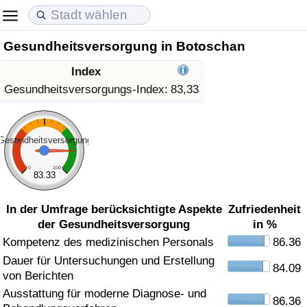
Gesundheitsversorgung in Botoschan
Lebenshaltungskosten
Immobilienpreise
Lebensqualität
Index
Lebenshaltungskosten-Index (aktuell)
Immobilienpreis-Index (aktuell)
Lebensqualität-Index
Gesundheitsversorgungs-Index:
83,33
Lebenshaltungskosten-Index
Immobilienpreis-Index
Lebensqualität-Index (aktuell)
Gesundheitsversorgung
Lebenshaltungskosten-Index nach Land
Immobilienpreis-Index nach Land
Lebensqualitätsindex nach Land
0
100
83.33
in Akaba
Kriminalität
In der Umfrage berücksichtigte Aspekte
Zufriedenheit
der Gesundheitsversorgung
in %
Kriminalitäts-Index (aktuell)
Kompetenz des medizinischen Personals
86.36
Dauer für Untersuchungen und Erstellung
Kriminalitäts-Index
84.09
von Berichten
Ausstattung für moderne Diagnose- und
Kriminalitätsindex nach Land
86.36