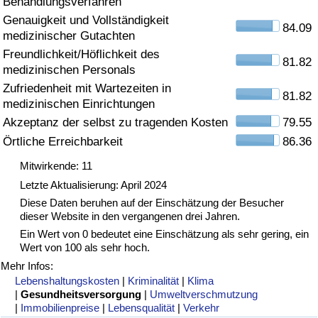
Behandlungsverfahren
Genauigkeit und Vollständigkeit
Gesundheitsversorgung
84.09
medizinischer Gutachten
Freundlichkeit/Höflichkeit des
Gesundheitsversorgungs-Index (aktuell)
81.82
medizinischen Personals
Zufriedenheit mit Wartezeiten in
81.82
Gesundheitsversorgungs-Index
medizinischen Einrichtungen
Akzeptanz der selbst zu tragenden Kosten
79.55
Gesundheitsversorgungs-Index nach Land
Örtliche Erreichbarkeit
86.36
Mitwirkende: 11
Umweltverschmutzung
Letzte Aktualisierung: April 2024
Diese Daten beruhen auf der Einschätzung der Besucher
Umweltverschmutzungs-Index (aktuell)
dieser Website in den vergangenen drei Jahren.
Ein Wert von 0 bedeutet eine Einschätzung als sehr gering, ein
Verschmutzungsindex
Wert von 100 als sehr hoch.
Mehr Infos:
Umweltverschmutzungs-Index nach Land
Lebenshaltungskosten
|
Kriminalität
|
Klima
|
Gesundheitsversorgung
|
Umweltverschmutzung
|
Immobilienpreise
|
Lebensqualität
|
Verkehr
Verkehr