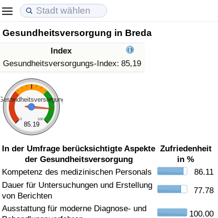
Gesundheitsversorgung in Breda
Lebenshaltungskosten
Immobilienpreise
Lebensqualität
Index
Lebenshaltungskosten-Index (aktuell)
Immobilienpreis-Index (aktuell)
Lebensqualität-Index
Gesundheitsversorgungs-Index:
85,19
Lebenshaltungskosten-Index
Immobilienpreis-Index
Lebensqualität-Index (aktuell)
Gesundheitsversorgung
Lebenshaltungskosten-Index nach Land
Immobilienpreis-Index nach Land
Lebensqualitätsindex nach Land
0
100
85.19
in Akaba
Kriminalität
In der Umfrage berücksichtigte Aspekte
Zufriedenheit
der Gesundheitsversorgung
in %
Kriminalitäts-Index (aktuell)
Kompetenz des medizinischen Personals
86.11
Dauer für Untersuchungen und Erstellung
Kriminalitäts-Index
77.78
von Berichten
Ausstattung für moderne Diagnose- und
Kriminalitätsindex nach Land
100.00