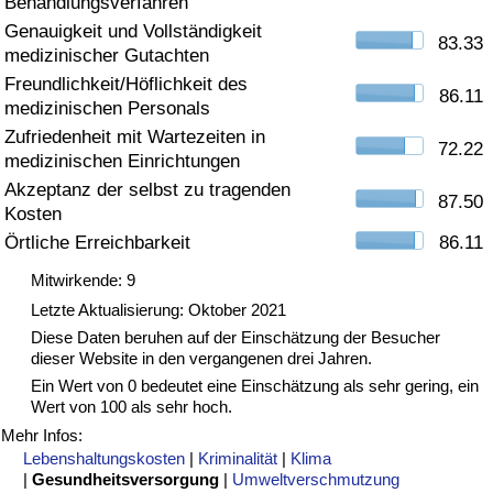
Behandlungsverfahren
Genauigkeit und Vollständigkeit
Gesundheitsversorgung
83.33
medizinischer Gutachten
Freundlichkeit/Höflichkeit des
Gesundheitsversorgungs-Index (aktuell)
86.11
medizinischen Personals
Zufriedenheit mit Wartezeiten in
72.22
Gesundheitsversorgungs-Index
medizinischen Einrichtungen
Akzeptanz der selbst zu tragenden
87.50
Gesundheitsversorgungs-Index nach Land
Kosten
Örtliche Erreichbarkeit
86.11
Umweltverschmutzung
Mitwirkende: 9
Letzte Aktualisierung: Oktober 2021
Umweltverschmutzungs-Index (aktuell)
Diese Daten beruhen auf der Einschätzung der Besucher
dieser Website in den vergangenen drei Jahren.
Verschmutzungsindex
Ein Wert von 0 bedeutet eine Einschätzung als sehr gering, ein
Wert von 100 als sehr hoch.
Umweltverschmutzungs-Index nach Land
Mehr Infos:
Lebenshaltungskosten
|
Kriminalität
|
Klima
|
Gesundheitsversorgung
|
Umweltverschmutzung
Verkehr