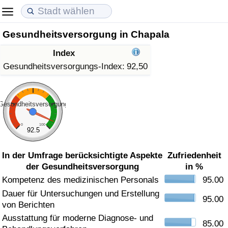
Gesundheitsversorgung in Chapala
Lebenshaltungskosten
Immobilienpreise
Lebensqualität
Index
Lebenshaltungskosten-Index (aktuell)
Immobilienpreis-Index (aktuell)
Lebensqualität-Index
Gesundheitsversorgungs-Index:
92,50
Lebenshaltungskosten-Index
Immobilienpreis-Index
Lebensqualität-Index (aktuell)
Gesundheitsversorgung
Lebenshaltungskosten-Index nach Land
Immobilienpreis-Index nach Land
Lebensqualitätsindex nach Land
0
100
92.5
in Akaba
Kriminalität
In der Umfrage berücksichtigte Aspekte
Zufriedenheit
der Gesundheitsversorgung
in %
Kriminalitäts-Index (aktuell)
Kompetenz des medizinischen Personals
95.00
Dauer für Untersuchungen und Erstellung
Kriminalitäts-Index
95.00
von Berichten
Ausstattung für moderne Diagnose- und
Kriminalitätsindex nach Land
85.00