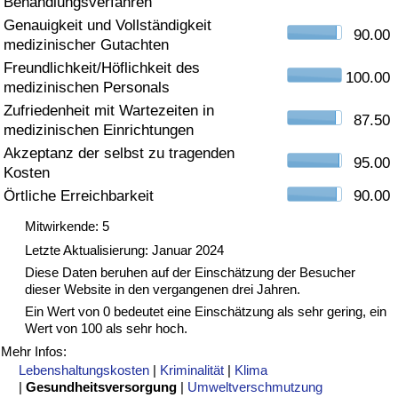
Behandlungsverfahren
Genauigkeit und Vollständigkeit
Gesundheitsversorgung
90.00
medizinischer Gutachten
Freundlichkeit/Höflichkeit des
Gesundheitsversorgungs-Index (aktuell)
100.00
medizinischen Personals
Zufriedenheit mit Wartezeiten in
87.50
Gesundheitsversorgungs-Index
medizinischen Einrichtungen
Akzeptanz der selbst zu tragenden
95.00
Gesundheitsversorgungs-Index nach Land
Kosten
Örtliche Erreichbarkeit
90.00
Umweltverschmutzung
Mitwirkende: 5
Letzte Aktualisierung: Januar 2024
Umweltverschmutzungs-Index (aktuell)
Diese Daten beruhen auf der Einschätzung der Besucher
dieser Website in den vergangenen drei Jahren.
Verschmutzungsindex
Ein Wert von 0 bedeutet eine Einschätzung als sehr gering, ein
Wert von 100 als sehr hoch.
Umweltverschmutzungs-Index nach Land
Mehr Infos:
Lebenshaltungskosten
|
Kriminalität
|
Klima
|
Gesundheitsversorgung
|
Umweltverschmutzung
Verkehr