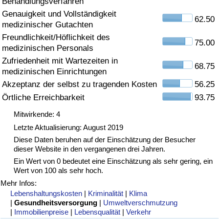
Behandlungsverfahren
Genauigkeit und Vollständigkeit
Gesundheitsversorgung
62.50
medizinischer Gutachten
Freundlichkeit/Höflichkeit des
Gesundheitsversorgungs-Index (aktuell)
75.00
medizinischen Personals
Zufriedenheit mit Wartezeiten in
68.75
Gesundheitsversorgungs-Index
medizinischen Einrichtungen
Akzeptanz der selbst zu tragenden Kosten
56.25
Gesundheitsversorgungs-Index nach Land
Örtliche Erreichbarkeit
93.75
Mitwirkende: 4
Umweltverschmutzung
Letzte Aktualisierung: August 2019
Diese Daten beruhen auf der Einschätzung der Besucher
Umweltverschmutzungs-Index (aktuell)
dieser Website in den vergangenen drei Jahren.
Ein Wert von 0 bedeutet eine Einschätzung als sehr gering, ein
Verschmutzungsindex
Wert von 100 als sehr hoch.
Mehr Infos:
Umweltverschmutzungs-Index nach Land
Lebenshaltungskosten
|
Kriminalität
|
Klima
|
Gesundheitsversorgung
|
Umweltverschmutzung
|
Immobilienpreise
|
Lebensqualität
|
Verkehr
Verkehr