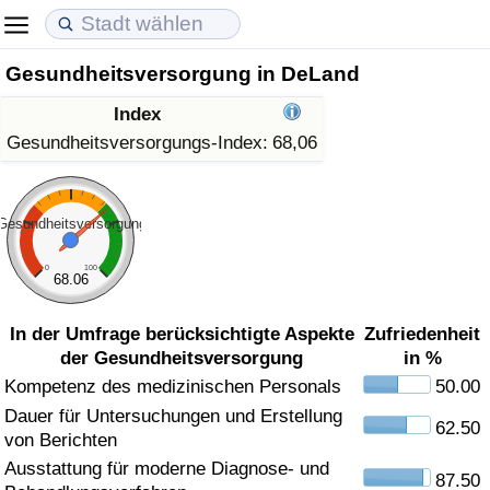
Gesundheitsversorgung in DeLand
Lebenshaltungskosten
Immobilienpreise
Lebensqualität
Index
Lebenshaltungskosten-Index (aktuell)
Immobilienpreis-Index (aktuell)
Lebensqualität-Index
Gesundheitsversorgungs-Index:
68,06
Lebenshaltungskosten-Index
Immobilienpreis-Index
Lebensqualität-Index (aktuell)
Gesundheitsversorgung
Lebenshaltungskosten-Index nach Land
Immobilienpreis-Index nach Land
Lebensqualitätsindex nach Land
0
100
68.06
in Akaba
Kriminalität
In der Umfrage berücksichtigte Aspekte
Zufriedenheit
der Gesundheitsversorgung
in %
Kriminalitäts-Index (aktuell)
Kompetenz des medizinischen Personals
50.00
Dauer für Untersuchungen und Erstellung
Kriminalitäts-Index
62.50
von Berichten
Ausstattung für moderne Diagnose- und
Kriminalitätsindex nach Land
87.50