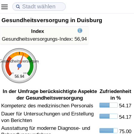
Gesundheitsversorgung in Duisburg
Lebenshaltungskosten
Immobilienpreise
Lebensqualität
Index
Lebenshaltungskosten-Index (aktuell)
Immobilienpreis-Index (aktuell)
Lebensqualität-Index
Gesundheitsversorgungs-Index:
56,94
Lebenshaltungskosten-Index
Immobilienpreis-Index
Lebensqualität-Index (aktuell)
Gesundheitsversorgung
Lebenshaltungskosten-Index nach Land
Immobilienpreis-Index nach Land
Lebensqualitätsindex nach Land
0
100
56.94
in Akaba
Kriminalität
In der Umfrage berücksichtigte Aspekte
Zufriedenheit
der Gesundheitsversorgung
in %
Kriminalitäts-Index (aktuell)
Kompetenz des medizinischen Personals
54.17
Dauer für Untersuchungen und Erstellung
Kriminalitäts-Index
54.17
von Berichten
Ausstattung für moderne Diagnose- und
Kriminalitätsindex nach Land
75.00