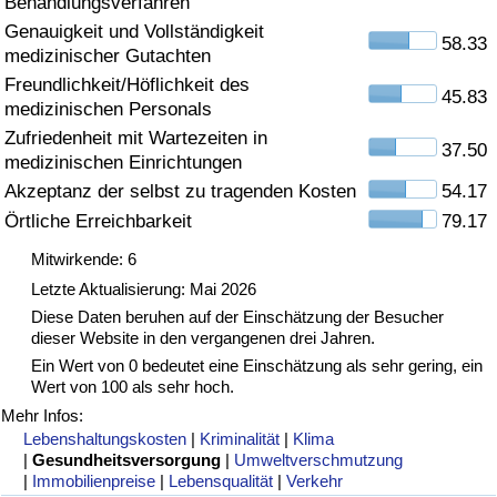
Behandlungsverfahren
Genauigkeit und Vollständigkeit
Gesundheitsversorgung
58.33
medizinischer Gutachten
Freundlichkeit/Höflichkeit des
Gesundheitsversorgungs-Index (aktuell)
45.83
medizinischen Personals
Zufriedenheit mit Wartezeiten in
37.50
Gesundheitsversorgungs-Index
medizinischen Einrichtungen
Akzeptanz der selbst zu tragenden Kosten
54.17
Gesundheitsversorgungs-Index nach Land
Örtliche Erreichbarkeit
79.17
Mitwirkende: 6
Umweltverschmutzung
Letzte Aktualisierung: Mai 2026
Diese Daten beruhen auf der Einschätzung der Besucher
Umweltverschmutzungs-Index (aktuell)
dieser Website in den vergangenen drei Jahren.
Ein Wert von 0 bedeutet eine Einschätzung als sehr gering, ein
Verschmutzungsindex
Wert von 100 als sehr hoch.
Mehr Infos:
Umweltverschmutzungs-Index nach Land
Lebenshaltungskosten
|
Kriminalität
|
Klima
|
Gesundheitsversorgung
|
Umweltverschmutzung
|
Immobilienpreise
|
Lebensqualität
|
Verkehr
Verkehr