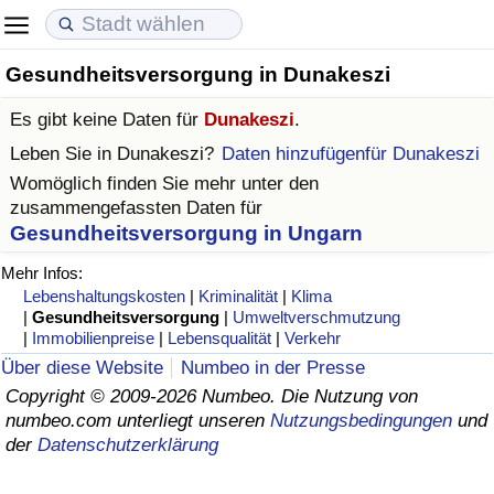
Gesundheitsversorgung in Dunakeszi
Lebenshaltungskosten
Immobilienpreise
Lebensqualität
Es gibt keine Daten für
Dunakeszi
.
Lebenshaltungskosten-Index (aktuell)
Immobilienpreis-Index (aktuell)
Lebensqualität-Index
Leben Sie in
Dunakeszi
?
Daten hinzufügenfür Dunakeszi
Womöglich finden Sie mehr unter den
Lebenshaltungskosten-Index
Immobilienpreis-Index
Lebensqualität-Index (aktuell)
zusammengefassten Daten für
Gesundheitsversorgung in Ungarn
Lebenshaltungskosten-Index nach Land
Immobilienpreis-Index nach Land
Lebensqualitätsindex nach Land
Mehr Infos:
Lebenshaltungskosten
|
Kriminalität
|
Klima
in Akaba
Kriminalität
|
Gesundheitsversorgung
|
Umweltverschmutzung
|
Immobilienpreise
|
Lebensqualität
|
Verkehr
Kriminalitäts-Index (aktuell)
Über diese Website
Numbeo in der Presse
Copyright © 2009-2026 Numbeo. Die Nutzung von
numbeo.com unterliegt unseren
Nutzungsbedingungen
und
Kriminalitäts-Index
der
Datenschutzerklärung
Kriminalitätsindex nach Land