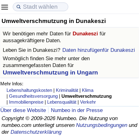
Umweltverschmutzung in Dunakeszi
Lebenshaltungskosten
Immobilienpreise
Lebensqualität
Wir benötigen mehr Daten für
Dunakeszi
für
Lebenshaltungskosten-Index (aktuell)
Immobilienpreis-Index (aktuell)
Lebensqualität-Index
aussagekräftigere Daten.
Leben Sie in
Dunakeszi
?
Daten hinzufügenfür Dunakeszi
Lebenshaltungskosten-Index
Immobilienpreis-Index
Lebensqualität-Index (aktuell)
Womöglich finden Sie mehr unter den
zusammengefassten Daten für
Lebenshaltungskosten-Index nach Land
Immobilienpreis-Index nach Land
Lebensqualitätsindex nach Land
Umweltverschmutzung in Ungarn
Mehr Infos:
in Akaba
Kriminalität
Lebenshaltungskosten
|
Kriminalität
|
Klima
|
Gesundheitsversorgung
|
Umweltverschmutzung
|
Immobilienpreise
|
Lebensqualität
|
Verkehr
Kriminalitäts-Index (aktuell)
Über diese Website
Numbeo in der Presse
Copyright © 2009-2026 Numbeo. Die Nutzung von
Kriminalitäts-Index
numbeo.com unterliegt unseren
Nutzungsbedingungen
und
der
Datenschutzerklärung
Kriminalitätsindex nach Land