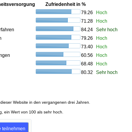
heitsversorgung
Zufriedenheit in %
79.26
Hoch
71.28
Hoch
rfahren
84.24
Sehr hoch
n
79.26
Hoch
73.40
Hoch
ungen
60.56
Hoch
68.48
Hoch
80.32
Sehr hoch
dieser Website in den vergangenen drei Jahren.
g, ein Wert von 100 als sehr hoch.
ge teilnehmen