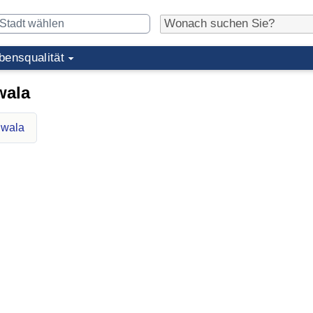
bensqualität
wala
nwala