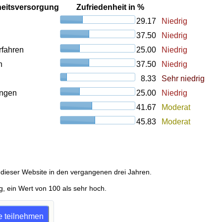
heitsversorgung
Zufriedenheit in %
29.17
Niedrig
37.50
Niedrig
rfahren
25.00
Niedrig
n
37.50
Niedrig
8.33
Sehr niedrig
ungen
25.00
Niedrig
41.67
Moderat
45.83
Moderat
dieser Website in den vergangenen drei Jahren.
g, ein Wert von 100 als sehr hoch.
ge teilnehmen