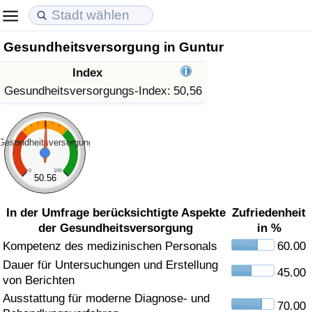
Gesundheitsversorgung in Guntur
Lebenshaltungskosten
Immobilienpreise
Lebensqualität
Index
Lebenshaltungskosten-Index (aktuell)
Immobilienpreis-Index (aktuell)
Lebensqualität-Index
Gesundheitsversorgungs-Index:
50,56
Lebenshaltungskosten-Index
Immobilienpreis-Index
Lebensqualität-Index (aktuell)
Gesundheitsversorgung
Lebenshaltungskosten-Index nach Land
Immobilienpreis-Index nach Land
Lebensqualitätsindex nach Land
0
100
50.56
in Akaba
Kriminalität
In der Umfrage berücksichtigte Aspekte
Zufriedenheit
der Gesundheitsversorgung
in %
Kriminalitäts-Index (aktuell)
Kompetenz des medizinischen Personals
60.00
Dauer für Untersuchungen und Erstellung
Kriminalitäts-Index
45.00
von Berichten
Ausstattung für moderne Diagnose- und
Kriminalitätsindex nach Land
70.00