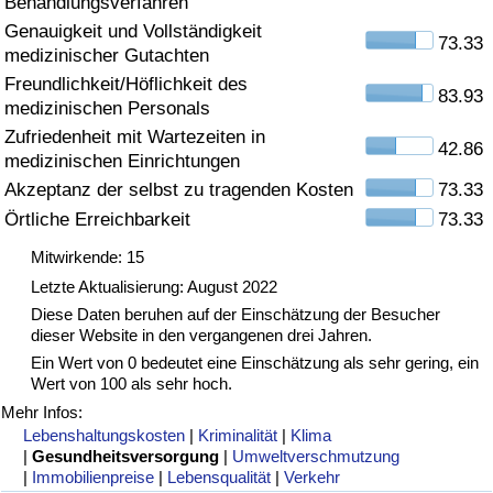
Behandlungsverfahren
Genauigkeit und Vollständigkeit
Gesundheitsversorgung
73.33
medizinischer Gutachten
Freundlichkeit/Höflichkeit des
Gesundheitsversorgungs-Index (aktuell)
83.93
medizinischen Personals
Zufriedenheit mit Wartezeiten in
42.86
Gesundheitsversorgungs-Index
medizinischen Einrichtungen
Akzeptanz der selbst zu tragenden Kosten
73.33
Gesundheitsversorgungs-Index nach Land
Örtliche Erreichbarkeit
73.33
Mitwirkende: 15
Umweltverschmutzung
Letzte Aktualisierung: August 2022
Diese Daten beruhen auf der Einschätzung der Besucher
Umweltverschmutzungs-Index (aktuell)
dieser Website in den vergangenen drei Jahren.
Ein Wert von 0 bedeutet eine Einschätzung als sehr gering, ein
Verschmutzungsindex
Wert von 100 als sehr hoch.
Mehr Infos:
Umweltverschmutzungs-Index nach Land
Lebenshaltungskosten
|
Kriminalität
|
Klima
|
Gesundheitsversorgung
|
Umweltverschmutzung
|
Immobilienpreise
|
Lebensqualität
|
Verkehr
Verkehr