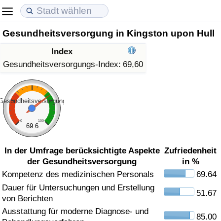
Gesundheitsversorgung in Kingston upon Hull
Lebenshaltungskosten
Immobilienpreise
Lebensqualität
Index
Lebenshaltungskosten-Index (aktuell)
Immobilienpreis-Index (aktuell)
Lebensqualität-Index
Gesundheitsversorgungs-Index:
69,60
Lebenshaltungskosten-Index
Immobilienpreis-Index
Lebensqualität-Index (aktuell)
Gesundheitsversorgung
Lebenshaltungskosten-Index nach Land
Immobilienpreis-Index nach Land
Lebensqualitätsindex nach Land
0
100
69.6
in Akaba
Kriminalität
In der Umfrage berücksichtigte Aspekte
Zufriedenheit
der Gesundheitsversorgung
in %
Kriminalitäts-Index (aktuell)
Kompetenz des medizinischen Personals
69.64
Dauer für Untersuchungen und Erstellung
Kriminalitäts-Index
51.67
von Berichten
Ausstattung für moderne Diagnose- und
Kriminalitätsindex nach Land
85.00