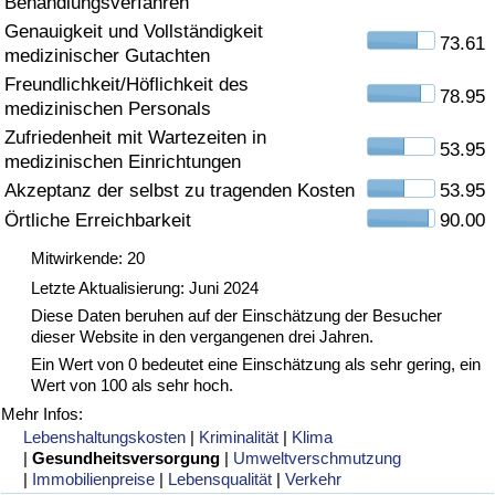
Behandlungsverfahren
Genauigkeit und Vollständigkeit
Gesundheitsversorgung
73.61
medizinischer Gutachten
Freundlichkeit/Höflichkeit des
Gesundheitsversorgungs-Index (aktuell)
78.95
medizinischen Personals
Zufriedenheit mit Wartezeiten in
53.95
Gesundheitsversorgungs-Index
medizinischen Einrichtungen
Akzeptanz der selbst zu tragenden Kosten
53.95
Gesundheitsversorgungs-Index nach Land
Örtliche Erreichbarkeit
90.00
Mitwirkende: 20
Umweltverschmutzung
Letzte Aktualisierung: Juni 2024
Diese Daten beruhen auf der Einschätzung der Besucher
Umweltverschmutzungs-Index (aktuell)
dieser Website in den vergangenen drei Jahren.
Ein Wert von 0 bedeutet eine Einschätzung als sehr gering, ein
Verschmutzungsindex
Wert von 100 als sehr hoch.
Mehr Infos:
Umweltverschmutzungs-Index nach Land
Lebenshaltungskosten
|
Kriminalität
|
Klima
|
Gesundheitsversorgung
|
Umweltverschmutzung
|
Immobilienpreise
|
Lebensqualität
|
Verkehr
Verkehr