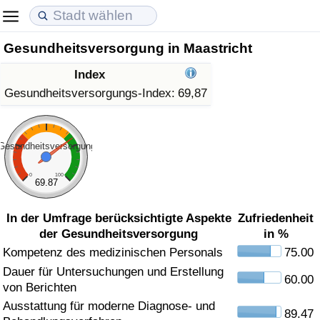
Gesundheitsversorgung in Maastricht
Lebenshaltungskosten
Immobilienpreise
Lebensqualität
Index
Lebenshaltungskosten-Index (aktuell)
Immobilienpreis-Index (aktuell)
Lebensqualität-Index
Gesundheitsversorgungs-Index:
69,87
Lebenshaltungskosten-Index
Immobilienpreis-Index
Lebensqualität-Index (aktuell)
Gesundheitsversorgung
Lebenshaltungskosten-Index nach Land
Immobilienpreis-Index nach Land
Lebensqualitätsindex nach Land
0
100
69.87
in Akaba
Kriminalität
In der Umfrage berücksichtigte Aspekte
Zufriedenheit
der Gesundheitsversorgung
in %
Kriminalitäts-Index (aktuell)
Kompetenz des medizinischen Personals
75.00
Dauer für Untersuchungen und Erstellung
Kriminalitäts-Index
60.00
von Berichten
Ausstattung für moderne Diagnose- und
Kriminalitätsindex nach Land
89.47