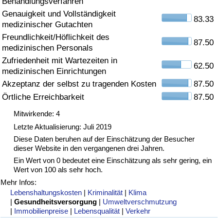
Behandlungsverfahren
Genauigkeit und Vollständigkeit
Gesundheitsversorgung
83.33
medizinischer Gutachten
Freundlichkeit/Höflichkeit des
Gesundheitsversorgungs-Index (aktuell)
87.50
medizinischen Personals
Zufriedenheit mit Wartezeiten in
62.50
Gesundheitsversorgungs-Index
medizinischen Einrichtungen
Akzeptanz der selbst zu tragenden Kosten
87.50
Gesundheitsversorgungs-Index nach Land
Örtliche Erreichbarkeit
87.50
Mitwirkende: 4
Umweltverschmutzung
Letzte Aktualisierung: Juli 2019
Diese Daten beruhen auf der Einschätzung der Besucher
Umweltverschmutzungs-Index (aktuell)
dieser Website in den vergangenen drei Jahren.
Ein Wert von 0 bedeutet eine Einschätzung als sehr gering, ein
Verschmutzungsindex
Wert von 100 als sehr hoch.
Mehr Infos:
Umweltverschmutzungs-Index nach Land
Lebenshaltungskosten
|
Kriminalität
|
Klima
|
Gesundheitsversorgung
|
Umweltverschmutzung
|
Immobilienpreise
|
Lebensqualität
|
Verkehr
Verkehr