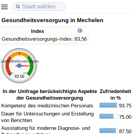
Gesundheitsversorgung in Mechelen
Lebenshaltungskosten
Immobilienpreise
Lebensqualität
Index
Lebenshaltungskosten-Index (aktuell)
Immobilienpreis-Index (aktuell)
Lebensqualität-Index
Gesundheitsversorgungs-Index:
83,56
Lebenshaltungskosten-Index
Immobilienpreis-Index
Lebensqualität-Index (aktuell)
Gesundheitsversorgung
Lebenshaltungskosten-Index nach Land
Immobilienpreis-Index nach Land
Lebensqualitätsindex nach Land
0
100
83.56
in Akaba
Kriminalität
In der Umfrage berücksichtigte Aspekte
Zufriedenheit
der Gesundheitsversorgung
in %
Kriminalitäts-Index (aktuell)
Kompetenz des medizinischen Personals
93.75
Dauer für Untersuchungen und Erstellung
Kriminalitäts-Index
75.00
von Berichten
Ausstattung für moderne Diagnose- und
Kriminalitätsindex nach Land
87.50