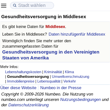
Gesundheitsversorgung in Middlesex
Lebenshaltungskosten
Immobilienpreise
Lebensqualität
Es gibt keine Daten für
Middlesex
.
Lebenshaltungskosten-Index (aktuell)
Immobilienpreis-Index (aktuell)
Lebensqualität-Index
Leben Sie in
Middlesex
?
Daten hinzufügenfür Middlesex
Womöglich finden Sie mehr unter den
Lebenshaltungskosten-Index
Immobilienpreis-Index
Lebensqualität-Index (aktuell)
zusammengefassten Daten für
Gesundheitsversorgung in den Vereinigten
Lebenshaltungskosten-Index nach Land
Immobilienpreis-Index nach Land
Lebensqualitätsindex nach Land
Staaten von Amerika
Mehr Infos:
in Akaba
Kriminalität
Lebenshaltungskosten
|
Kriminalität
|
Klima
|
Gesundheitsversorgung
|
Umweltverschmutzung
Kriminalitäts-Index (aktuell)
|
Immobilienpreise
|
Lebensqualität
|
Verkehr
Über diese Website
Numbeo in der Presse
Kriminalitäts-Index
Copyright © 2009-2026 Numbeo. Die Nutzung von
numbeo.com unterliegt unseren
Nutzungsbedingungen
und
der
Datenschutzerklärung
Kriminalitätsindex nach Land