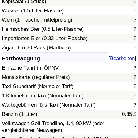
Kopfsalat (1 Stück)
?
Wasser (1,5-Liter-Flasche)
?
Verkehrs-Index
Wein (1 Flasche, mittelpreisig)
?
Heimisches Bier (0,5 Liter-Flasche)
?
Verkehrs-Index (aktuell)
Importiertes Bier (0,33-Liter-Flasche)
?
Verkehrs-Index nach Land
Zigaretten 20 Pack (Marlboro)
?
Fortbewegung
[
Bearbeiten
]
Einfache Fahrt im ÖPNV
?
Monatskarte (regulärer Preis)
?
Taxi Grundtarif (Normaler Tarif)
?
1 Kilometer im Taxi (Normaler Tarif)
?
Wartegebühren fürs Taxi (Normaler Tarif)
?
Benzin (1 Liter)
0,85 $
Volkswagen Golf Trendline, 1.4, 90 kW (oder
?
vergleichbarer Neuwagen)