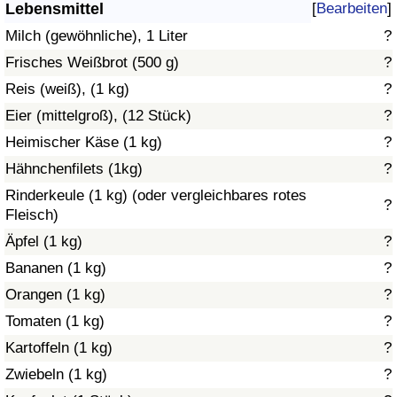
Lebensmittel
[
Bearbeiten
]
Gesundheitsversorgung
Milch (gewöhnliche), 1 Liter
?
Frisches Weißbrot (500 g)
?
Gesundheitsversorgungs-Index (aktuell)
Reis (weiß), (1 kg)
?
Eier (mittelgroß), (12 Stück)
?
Gesundheitsversorgungs-Index
Heimischer Käse (1 kg)
?
Gesundheitsversorgungs-Index nach Land
Hähnchenfilets (1kg)
?
Rinderkeule (1 kg) (oder vergleichbares rotes
?
Umweltverschmutzung
Fleisch)
Äpfel (1 kg)
?
Umweltverschmutzungs-Index (aktuell)
Bananen (1 kg)
?
Orangen (1 kg)
?
Verschmutzungsindex
Tomaten (1 kg)
?
Umweltverschmutzungs-Index nach Land
Kartoffeln (1 kg)
?
Zwiebeln (1 kg)
?
Verkehr