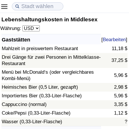
Lebenshaltungskosten in Middlesex
Lebenshaltungskosten
Immobilienpreise
Lebensqualität
Währung:
Lebenshaltungskosten-Index (aktuell)
Immobilienpreis-Index (aktuell)
Lebensqualität-Index
Gaststätten
[
Bearbeiten
]
Mahlzeit in preiswertem Restaurant
11,18 $
Lebenshaltungskosten-Index
Immobilienpreis-Index
Lebensqualität-Index (aktuell)
Drei Gänge für zwei Personen in Mittelklasse-
37,25 $
Restaurant
Lebenshaltungskosten-Index nach Land
Immobilienpreis-Index nach Land
Lebensqualitätsindex nach Land
Menü bei McDonald‘s (oder vergleichbares
5,96 $
Kombi-Menü)
in Akaba
Kriminalität
Heimisches Bier (0,5 Liter, gezapft)
2,98 $
Kriminalitäts-Index (aktuell)
Importiertes Bier (0,33-Liter-Flasche)
5,96 $
Cappuccino (normal)
3,35 $
Kriminalitäts-Index
Coke/Pepsi (0,33-Liter-Flasche)
1,12 $
Wasser (0,33-Liter-Flasche)
?
Kriminalitätsindex nach Land