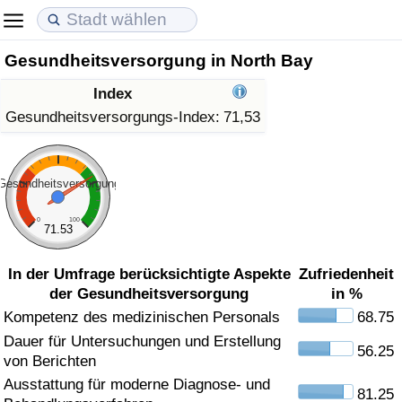
Gesundheitsversorgung in North Bay
Lebenshaltungskosten
Immobilienpreise
Lebensqualität
Index
Lebenshaltungskosten-Index (aktuell)
Immobilienpreis-Index (aktuell)
Lebensqualität-Index
Gesundheitsversorgungs-Index:
71,53
Lebenshaltungskosten-Index
Immobilienpreis-Index
Lebensqualität-Index (aktuell)
Gesundheitsversorgung
Lebenshaltungskosten-Index nach Land
Immobilienpreis-Index nach Land
Lebensqualitätsindex nach Land
0
100
71.53
in Akaba
Kriminalität
In der Umfrage berücksichtigte Aspekte
Zufriedenheit
der Gesundheitsversorgung
in %
Kriminalitäts-Index (aktuell)
Kompetenz des medizinischen Personals
68.75
Dauer für Untersuchungen und Erstellung
Kriminalitäts-Index
56.25
von Berichten
Ausstattung für moderne Diagnose- und
Kriminalitätsindex nach Land
81.25