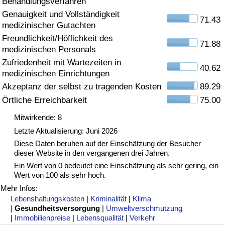
Behandlungsverfahren
Genauigkeit und Vollständigkeit
Gesundheitsversorgung
71.43
medizinischer Gutachten
Freundlichkeit/Höflichkeit des
Gesundheitsversorgungs-Index (aktuell)
71.88
medizinischen Personals
Zufriedenheit mit Wartezeiten in
40.62
Gesundheitsversorgungs-Index
medizinischen Einrichtungen
Akzeptanz der selbst zu tragenden Kosten
89.29
Gesundheitsversorgungs-Index nach Land
Örtliche Erreichbarkeit
75.00
Mitwirkende: 8
Umweltverschmutzung
Letzte Aktualisierung: Juni 2026
Diese Daten beruhen auf der Einschätzung der Besucher
Umweltverschmutzungs-Index (aktuell)
dieser Website in den vergangenen drei Jahren.
Ein Wert von 0 bedeutet eine Einschätzung als sehr gering, ein
Verschmutzungsindex
Wert von 100 als sehr hoch.
Mehr Infos:
Umweltverschmutzungs-Index nach Land
Lebenshaltungskosten
|
Kriminalität
|
Klima
|
Gesundheitsversorgung
|
Umweltverschmutzung
|
Immobilienpreise
|
Lebensqualität
|
Verkehr
Verkehr