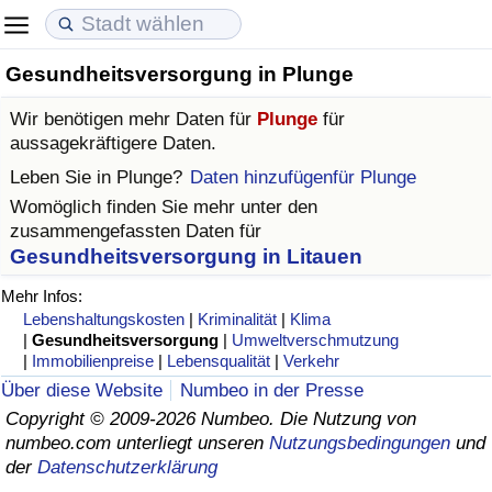
Gesundheitsversorgung in Plunge
Lebenshaltungskosten
Immobilienpreise
Lebensqualität
Wir benötigen mehr Daten für
Plunge
für
Lebenshaltungskosten-Index (aktuell)
Immobilienpreis-Index (aktuell)
Lebensqualität-Index
aussagekräftigere Daten.
Leben Sie in
Plunge
?
Daten hinzufügenfür Plunge
Lebenshaltungskosten-Index
Immobilienpreis-Index
Lebensqualität-Index (aktuell)
Womöglich finden Sie mehr unter den
zusammengefassten Daten für
Lebenshaltungskosten-Index nach Land
Immobilienpreis-Index nach Land
Lebensqualitätsindex nach Land
Gesundheitsversorgung in Litauen
Mehr Infos:
in Akaba
Kriminalität
Lebenshaltungskosten
|
Kriminalität
|
Klima
|
Gesundheitsversorgung
|
Umweltverschmutzung
|
Immobilienpreise
|
Lebensqualität
|
Verkehr
Kriminalitäts-Index (aktuell)
Über diese Website
Numbeo in der Presse
Copyright © 2009-2026 Numbeo. Die Nutzung von
Kriminalitäts-Index
numbeo.com unterliegt unseren
Nutzungsbedingungen
und
der
Datenschutzerklärung
Kriminalitätsindex nach Land