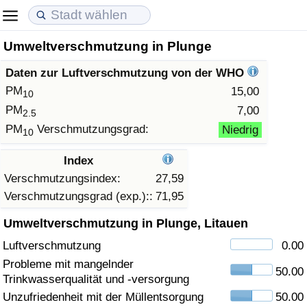
Umweltverschmutzung in Plunge
Lebenshaltungskosten
Immobilienpreise
Lebensqualität
Daten zur Luftverschmutzung von der WHO
Lebenshaltungskosten-Index (aktuell)
Immobilienpreis-Index (aktuell)
Lebensqualität-Index
PM
15,00
10
PM
7,00
2.5
Lebenshaltungskosten-Index
Immobilienpreis-Index
Lebensqualität-Index (aktuell)
PM
Verschmutzungsgrad:
Niedrig
10
Lebenshaltungskosten-Index nach Land
Immobilienpreis-Index nach Land
Lebensqualitätsindex nach Land
Index
Verschmutzungsindex:
27,59
in Akaba
Kriminalität
Verschmutzungsgrad (exp.)::
71,95
Umweltverschmutzung in Plunge, Litauen
Kriminalitäts-Index (aktuell)
Luftverschmutzung
0.00
Kriminalitäts-Index
Probleme mit mangelnder
50.00
Trinkwasserqualität und -versorgung
Kriminalitätsindex nach Land
Unzufriedenheit mit der Müllentsorgung
50.00