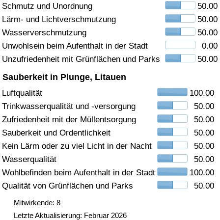
Schmutz und Unordnung
50.00
Gesundheitsversorgung
Lärm- und Lichtverschmutzung
50.00
Wasserverschmutzung
50.00
Gesundheitsversorgungs-Index (aktuell)
Unwohlsein beim Aufenthalt in der Stadt
0.00
Unzufriedenheit mit Grünflächen und Parks
50.00
Gesundheitsversorgungs-Index
Sauberkeit in Plunge, Litauen
Gesundheitsversorgungs-Index nach Land
Luftqualität
100.00
Trinkwasserqualität und -versorgung
50.00
Umweltverschmutzung
Zufriedenheit mit der Müllentsorgung
50.00
Sauberkeit und Ordentlichkeit
50.00
Umweltverschmutzungs-Index (aktuell)
Kein Lärm oder zu viel Licht in der Nacht
50.00
Wasserqualität
50.00
Verschmutzungsindex
Wohlbefinden beim Aufenthalt in der Stadt
100.00
Qualität von Grünflächen und Parks
50.00
Umweltverschmutzungs-Index nach Land
Mitwirkende: 8
Letzte Aktualisierung: Februar 2026
Verkehr