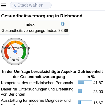
Gesundheitsversorgung in Richmond
Lebenshaltungskosten
Immobilienpreise
Lebensqualität
Index
Lebenshaltungskosten-Index (aktuell)
Immobilienpreis-Index (aktuell)
Lebensqualität-Index
Gesundheitsversorgungs-Index:
38,89
Lebenshaltungskosten-Index
Immobilienpreis-Index
Lebensqualität-Index (aktuell)
Gesundheitsversorgung
Lebenshaltungskosten-Index nach Land
Immobilienpreis-Index nach Land
Lebensqualitätsindex nach Land
0
100
38.89
in Akaba
Kriminalität
In der Umfrage berücksichtigte Aspekte
Zufriedenheit
der Gesundheitsversorgung
in %
Kriminalitäts-Index (aktuell)
Kompetenz des medizinischen Personals
41.67
Dauer für Untersuchungen und Erstellung
Kriminalitäts-Index
25.00
von Berichten
Ausstattung für moderne Diagnose- und
Kriminalitätsindex nach Land
16.67