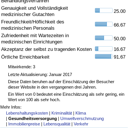
Behandlungsverfahren
Genauigkeit und Vollständigkeit
Gesundheitsversorgung
25.00
medizinischer Gutachten
Freundlichkeit/Höflichkeit des
Gesundheitsversorgungs-Index (aktuell)
66.67
medizinischen Personals
Zufriedenheit mit Wartezeiten in
50.00
Gesundheitsversorgungs-Index
medizinischen Einrichtungen
Akzeptanz der selbst zu tragenden Kosten
16.67
Gesundheitsversorgungs-Index nach Land
Örtliche Erreichbarkeit
91.67
Mitwirkende: 3
Umweltverschmutzung
Letzte Aktualisierung: Januar 2017
Diese Daten beruhen auf der Einschätzung der Besucher
Umweltverschmutzungs-Index (aktuell)
dieser Website in den vergangenen drei Jahren.
Ein Wert von 0 bedeutet eine Einschätzung als sehr gering, ein
Verschmutzungsindex
Wert von 100 als sehr hoch.
Mehr Infos:
Umweltverschmutzungs-Index nach Land
Lebenshaltungskosten
|
Kriminalität
|
Klima
|
Gesundheitsversorgung
|
Umweltverschmutzung
|
Immobilienpreise
|
Lebensqualität
|
Verkehr
Verkehr