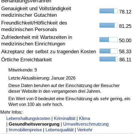
Behandlungsverfahren
Genauigkeit und Vollständigkeit
Gesundheitsversorgung
78.12
medizinischer Gutachten
Freundlichkeit/Höflichkeit des
Gesundheitsversorgungs-Index (aktuell)
81.25
medizinischen Personals
Zufriedenheit mit Wartezeiten in
50.00
Gesundheitsversorgungs-Index
medizinischen Einrichtungen
Akzeptanz der selbst zu tragenden Kosten
58.33
Gesundheitsversorgungs-Index nach Land
Örtliche Erreichbarkeit
86.11
Mitwirkende: 9
Umweltverschmutzung
Letzte Aktualisierung: Januar 2026
Diese Daten beruhen auf der Einschätzung der Besucher
Umweltverschmutzungs-Index (aktuell)
dieser Website in den vergangenen drei Jahren.
Ein Wert von 0 bedeutet eine Einschätzung als sehr gering, ein
Verschmutzungsindex
Wert von 100 als sehr hoch.
Mehr Infos:
Umweltverschmutzungs-Index nach Land
Lebenshaltungskosten
|
Kriminalität
|
Klima
|
Gesundheitsversorgung
|
Umweltverschmutzung
|
Immobilienpreise
|
Lebensqualität
|
Verkehr
Verkehr