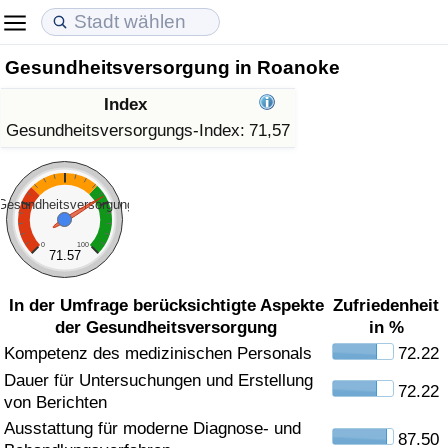
Gesundheitsversorgung in Roanoke
Lebenshaltungskosten
Immobilienpreise
Lebensqualität
Index
Lebenshaltungskosten-Index (aktuell)
Immobilienpreis-Index (aktuell)
Lebensqualität-Index
Gesundheitsversorgungs-Index:
71,57
Lebenshaltungskosten-Index
Immobilienpreis-Index
Lebensqualität-Index (aktuell)
Gesundheitsversorgung
Lebenshaltungskosten-Index nach Land
Immobilienpreis-Index nach Land
Lebensqualitätsindex nach Land
0
100
71.57
in Akaba
Kriminalität
In der Umfrage berücksichtigte Aspekte
Zufriedenheit
der Gesundheitsversorgung
in %
Kriminalitäts-Index (aktuell)
Kompetenz des medizinischen Personals
72.22
Dauer für Untersuchungen und Erstellung
Kriminalitäts-Index
72.22
von Berichten
Ausstattung für moderne Diagnose- und
Kriminalitätsindex nach Land
87.50