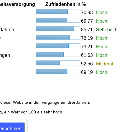
heitsversorgung
Zufriedenheit in %
70.83
Hoch
69.77
Hoch
rfahren
85.71
Sehr hoch
n
76.19
Hoch
73.21
Hoch
ungen
61.63
Hoch
52.56
Moderat
69.19
Hoch
dieser Website in den vergangenen drei Jahren.
g, ein Wert von 100 als sehr hoch.
 teilnehmen