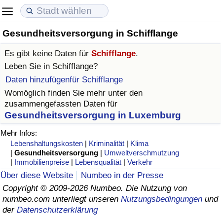
Gesundheitsversorgung in Schifflange
Lebenshaltungskosten
Immobilienpreise
Lebensqualität
Es gibt keine Daten für
Schifflange
.
Lebenshaltungskosten-Index (aktuell)
Immobilienpreis-Index (aktuell)
Lebensqualität-Index
Leben Sie in
Schifflange
?
Daten hinzufügenfür Schifflange
Lebenshaltungskosten-Index
Immobilienpreis-Index
Lebensqualität-Index (aktuell)
Womöglich finden Sie mehr unter den
zusammengefassten Daten für
Lebenshaltungskosten-Index nach Land
Immobilienpreis-Index nach Land
Lebensqualitätsindex nach Land
Gesundheitsversorgung in Luxemburg
Mehr Infos:
in Akaba
Kriminalität
Lebenshaltungskosten
|
Kriminalität
|
Klima
|
Gesundheitsversorgung
|
Umweltverschmutzung
|
Immobilienpreise
|
Lebensqualität
|
Verkehr
Kriminalitäts-Index (aktuell)
Über diese Website
Numbeo in der Presse
Copyright © 2009-2026 Numbeo. Die Nutzung von
Kriminalitäts-Index
numbeo.com unterliegt unseren
Nutzungsbedingungen
und
der
Datenschutzerklärung
Kriminalitätsindex nach Land