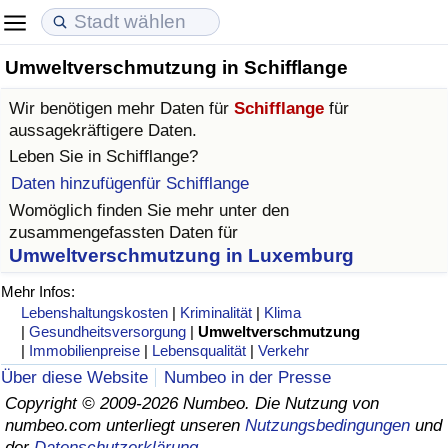
Umweltverschmutzung in Schifflange
Lebenshaltungskosten
Immobilienpreise
Lebensqualität
Wir benötigen mehr Daten für
Schifflange
für
Lebenshaltungskosten-Index (aktuell)
Immobilienpreis-Index (aktuell)
Lebensqualität-Index
aussagekräftigere Daten.
Leben Sie in
Schifflange
?
Lebenshaltungskosten-Index
Immobilienpreis-Index
Lebensqualität-Index (aktuell)
Daten hinzufügenfür Schifflange
Womöglich finden Sie mehr unter den
Lebenshaltungskosten-Index nach Land
Immobilienpreis-Index nach Land
Lebensqualitätsindex nach Land
zusammengefassten Daten für
Umweltverschmutzung in Luxemburg
in Akaba
Kriminalität
Mehr Infos:
Lebenshaltungskosten
|
Kriminalität
|
Klima
Kriminalitäts-Index (aktuell)
|
Gesundheitsversorgung
|
Umweltverschmutzung
|
Immobilienpreise
|
Lebensqualität
|
Verkehr
Über diese Website
Numbeo in der Presse
Kriminalitäts-Index
Copyright © 2009-2026 Numbeo. Die Nutzung von
numbeo.com unterliegt unseren
Nutzungsbedingungen
und
Kriminalitätsindex nach Land
der
Datenschutzerklärung