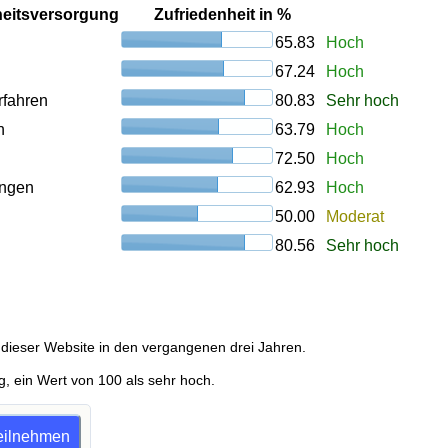
heitsversorgung
Zufriedenheit in %
65.83
Hoch
67.24
Hoch
rfahren
80.83
Sehr hoch
n
63.79
Hoch
72.50
Hoch
ungen
62.93
Hoch
50.00
Moderat
80.56
Sehr hoch
dieser Website in den vergangenen drei Jahren.
g, ein Wert von 100 als sehr hoch.
teilnehmen