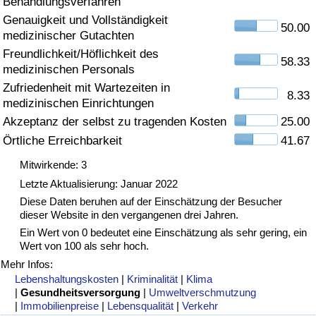
Behandlungsverfahren
Genauigkeit und Vollständigkeit
Gesundheitsversorgung
50.00
medizinischer Gutachten
Freundlichkeit/Höflichkeit des
Gesundheitsversorgungs-Index (aktuell)
58.33
medizinischen Personals
Zufriedenheit mit Wartezeiten in
8.33
Gesundheitsversorgungs-Index
medizinischen Einrichtungen
Akzeptanz der selbst zu tragenden Kosten
25.00
Gesundheitsversorgungs-Index nach Land
Örtliche Erreichbarkeit
41.67
Mitwirkende: 3
Umweltverschmutzung
Letzte Aktualisierung: Januar 2022
Diese Daten beruhen auf der Einschätzung der Besucher
Umweltverschmutzungs-Index (aktuell)
dieser Website in den vergangenen drei Jahren.
Ein Wert von 0 bedeutet eine Einschätzung als sehr gering, ein
Verschmutzungsindex
Wert von 100 als sehr hoch.
Mehr Infos:
Umweltverschmutzungs-Index nach Land
Lebenshaltungskosten
|
Kriminalität
|
Klima
|
Gesundheitsversorgung
|
Umweltverschmutzung
|
Immobilienpreise
|
Lebensqualität
|
Verkehr
Verkehr