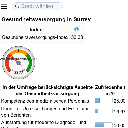
Gesundheitsversorgung in Surrey
Lebenshaltungskosten
Immobilienpreise
Lebensqualität
Index
Lebenshaltungskosten-Index (aktuell)
Immobilienpreis-Index (aktuell)
Lebensqualität-Index
Gesundheitsversorgungs-Index:
33,33
Lebenshaltungskosten-Index
Immobilienpreis-Index
Lebensqualität-Index (aktuell)
Gesundheitsversorgung
Lebenshaltungskosten-Index nach Land
Immobilienpreis-Index nach Land
Lebensqualitätsindex nach Land
0
100
33.33
in Akaba
Kriminalität
In der Umfrage berücksichtigte Aspekte
Zufriedenheit
der Gesundheitsversorgung
in %
Kriminalitäts-Index (aktuell)
Kompetenz des medizinischen Personals
25.00
Dauer für Untersuchungen und Erstellung
Kriminalitäts-Index
16.67
von Berichten
Ausstattung für moderne Diagnose- und
Kriminalitätsindex nach Land
50.00