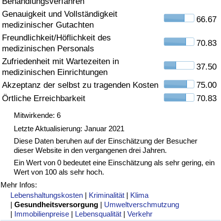
Behandlungsverfahren
Genauigkeit und Vollständigkeit
Gesundheitsversorgung
66.67
medizinischer Gutachten
Freundlichkeit/Höflichkeit des
Gesundheitsversorgungs-Index (aktuell)
70.83
medizinischen Personals
Zufriedenheit mit Wartezeiten in
37.50
Gesundheitsversorgungs-Index
medizinischen Einrichtungen
Akzeptanz der selbst zu tragenden Kosten
75.00
Gesundheitsversorgungs-Index nach Land
Örtliche Erreichbarkeit
70.83
Mitwirkende: 6
Umweltverschmutzung
Letzte Aktualisierung: Januar 2021
Diese Daten beruhen auf der Einschätzung der Besucher
Umweltverschmutzungs-Index (aktuell)
dieser Website in den vergangenen drei Jahren.
Ein Wert von 0 bedeutet eine Einschätzung als sehr gering, ein
Verschmutzungsindex
Wert von 100 als sehr hoch.
Mehr Infos:
Umweltverschmutzungs-Index nach Land
Lebenshaltungskosten
|
Kriminalität
|
Klima
|
Gesundheitsversorgung
|
Umweltverschmutzung
|
Immobilienpreise
|
Lebensqualität
|
Verkehr
Verkehr