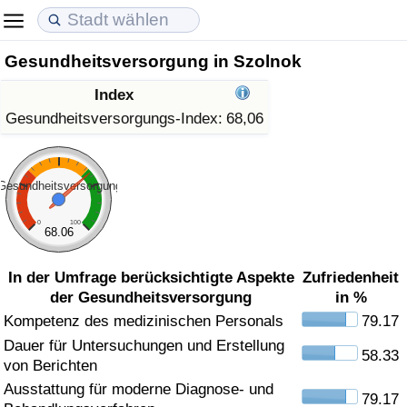
Gesundheitsversorgung in Szolnok
Lebenshaltungskosten
Immobilienpreise
Lebensqualität
Index
Lebenshaltungskosten-Index (aktuell)
Immobilienpreis-Index (aktuell)
Lebensqualität-Index
Gesundheitsversorgungs-Index:
68,06
Lebenshaltungskosten-Index
Immobilienpreis-Index
Lebensqualität-Index (aktuell)
Gesundheitsversorgung
Lebenshaltungskosten-Index nach Land
Immobilienpreis-Index nach Land
Lebensqualitätsindex nach Land
0
100
68.06
in Akaba
Kriminalität
In der Umfrage berücksichtigte Aspekte
Zufriedenheit
der Gesundheitsversorgung
in %
Kriminalitäts-Index (aktuell)
Kompetenz des medizinischen Personals
79.17
Dauer für Untersuchungen und Erstellung
Kriminalitäts-Index
58.33
von Berichten
Ausstattung für moderne Diagnose- und
Kriminalitätsindex nach Land
79.17