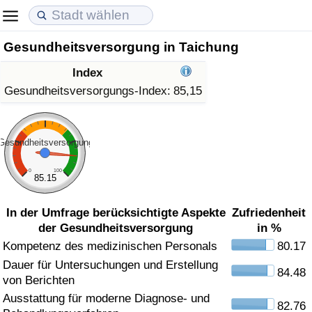
Gesundheitsversorgung in Taichung
Lebenshaltungskosten
Immobilienpreise
Lebensqualität
Index
Lebenshaltungskosten-Index (aktuell)
Immobilienpreis-Index (aktuell)
Lebensqualität-Index
Gesundheitsversorgungs-Index:
85,15
Lebenshaltungskosten-Index
Immobilienpreis-Index
Lebensqualität-Index (aktuell)
Gesundheitsversorgung
Lebenshaltungskosten-Index nach Land
Immobilienpreis-Index nach Land
Lebensqualitätsindex nach Land
0
100
85.15
in Akaba
Kriminalität
In der Umfrage berücksichtigte Aspekte
Zufriedenheit
der Gesundheitsversorgung
in %
Kriminalitäts-Index (aktuell)
Kompetenz des medizinischen Personals
80.17
Dauer für Untersuchungen und Erstellung
Kriminalitäts-Index
84.48
von Berichten
Ausstattung für moderne Diagnose- und
Kriminalitätsindex nach Land
82.76