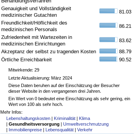
Behandlungsverfahren
Genauigkeit und Vollständigkeit
Gesundheitsversorgung
81.03
medizinischer Gutachten
Freundlichkeit/Höflichkeit des
Gesundheitsversorgungs-Index (aktuell)
86.21
medizinischen Personals
Zufriedenheit mit Wartezeiten in
83.62
Gesundheitsversorgungs-Index
medizinischen Einrichtungen
Akzeptanz der selbst zu tragenden Kosten
88.79
Gesundheitsversorgungs-Index nach Land
Örtliche Erreichbarkeit
90.52
Mitwirkende: 29
Umweltverschmutzung
Letzte Aktualisierung: März 2024
Diese Daten beruhen auf der Einschätzung der Besucher
Umweltverschmutzungs-Index (aktuell)
dieser Website in den vergangenen drei Jahren.
Ein Wert von 0 bedeutet eine Einschätzung als sehr gering, ein
Verschmutzungsindex
Wert von 100 als sehr hoch.
Mehr Infos:
Umweltverschmutzungs-Index nach Land
Lebenshaltungskosten
|
Kriminalität
|
Klima
|
Gesundheitsversorgung
|
Umweltverschmutzung
|
Immobilienpreise
|
Lebensqualität
|
Verkehr
Verkehr