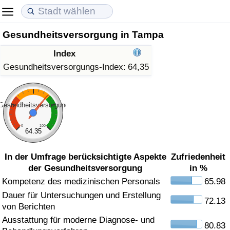
Gesundheitsversorgung in Tampa
Lebenshaltungskosten
Immobilienpreise
Lebensqualität
Index
Lebenshaltungskosten-Index (aktuell)
Immobilienpreis-Index (aktuell)
Lebensqualität-Index
Gesundheitsversorgungs-Index:
64,35
Lebenshaltungskosten-Index
Immobilienpreis-Index
Lebensqualität-Index (aktuell)
Gesundheitsversorgung
Lebenshaltungskosten-Index nach Land
Immobilienpreis-Index nach Land
Lebensqualitätsindex nach Land
0
100
64.35
in Akaba
Kriminalität
In der Umfrage berücksichtigte Aspekte
Zufriedenheit
der Gesundheitsversorgung
in %
Kriminalitäts-Index (aktuell)
Kompetenz des medizinischen Personals
65.98
Dauer für Untersuchungen und Erstellung
Kriminalitäts-Index
72.13
von Berichten
Ausstattung für moderne Diagnose- und
Kriminalitätsindex nach Land
80.83