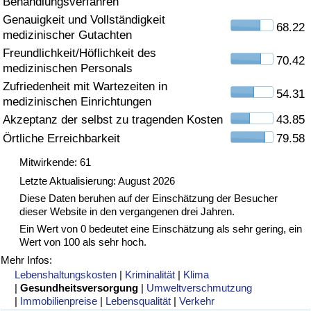
Behandlungsverfahren
Genauigkeit und Vollständigkeit
Gesundheitsversorgung
68.22
medizinischer Gutachten
Freundlichkeit/Höflichkeit des
Gesundheitsversorgungs-Index (aktuell)
70.42
medizinischen Personals
Zufriedenheit mit Wartezeiten in
54.31
Gesundheitsversorgungs-Index
medizinischen Einrichtungen
Akzeptanz der selbst zu tragenden Kosten
43.85
Gesundheitsversorgungs-Index nach Land
Örtliche Erreichbarkeit
79.58
Mitwirkende: 61
Umweltverschmutzung
Letzte Aktualisierung: August 2026
Diese Daten beruhen auf der Einschätzung der Besucher
Umweltverschmutzungs-Index (aktuell)
dieser Website in den vergangenen drei Jahren.
Ein Wert von 0 bedeutet eine Einschätzung als sehr gering, ein
Verschmutzungsindex
Wert von 100 als sehr hoch.
Mehr Infos:
Umweltverschmutzungs-Index nach Land
Lebenshaltungskosten
|
Kriminalität
|
Klima
|
Gesundheitsversorgung
|
Umweltverschmutzung
|
Immobilienpreise
|
Lebensqualität
|
Verkehr
Verkehr