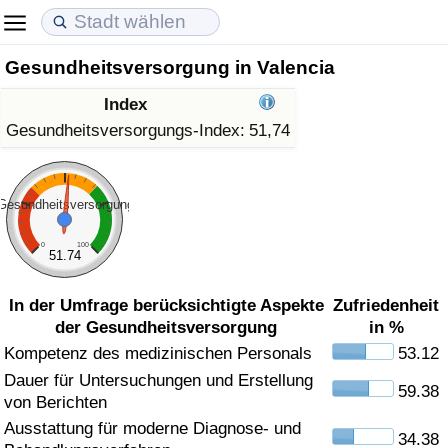
Gesundheitsversorgung in Valencia
Lebenshaltungskosten
Immobilienpreise
Lebensqualität
Index
Lebenshaltungskosten-Index (aktuell)
Immobilienpreis-Index (aktuell)
Lebensqualität-Index
Gesundheitsversorgungs-Index:
51,74
Lebenshaltungskosten-Index
Immobilienpreis-Index
Lebensqualität-Index (aktuell)
Gesundheitsversorgung
Lebenshaltungskosten-Index nach Land
Immobilienpreis-Index nach Land
Lebensqualitätsindex nach Land
0
100
51.74
in Akaba
Kriminalität
In der Umfrage berücksichtigte Aspekte
Zufriedenheit
der Gesundheitsversorgung
in %
Kriminalitäts-Index (aktuell)
Kompetenz des medizinischen Personals
53.12
Dauer für Untersuchungen und Erstellung
Kriminalitäts-Index
59.38
von Berichten
Ausstattung für moderne Diagnose- und
Kriminalitätsindex nach Land
34.38