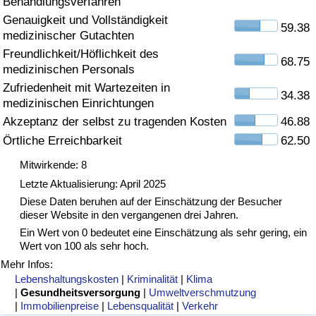
Behandlungsverfahren
Genauigkeit und Vollständigkeit
Gesundheitsversorgung
59.38
medizinischer Gutachten
Freundlichkeit/Höflichkeit des
Gesundheitsversorgungs-Index (aktuell)
68.75
medizinischen Personals
Zufriedenheit mit Wartezeiten in
34.38
Gesundheitsversorgungs-Index
medizinischen Einrichtungen
Akzeptanz der selbst zu tragenden Kosten
46.88
Gesundheitsversorgungs-Index nach Land
Örtliche Erreichbarkeit
62.50
Mitwirkende: 8
Umweltverschmutzung
Letzte Aktualisierung: April 2025
Diese Daten beruhen auf der Einschätzung der Besucher
Umweltverschmutzungs-Index (aktuell)
dieser Website in den vergangenen drei Jahren.
Ein Wert von 0 bedeutet eine Einschätzung als sehr gering, ein
Verschmutzungsindex
Wert von 100 als sehr hoch.
Mehr Infos:
Umweltverschmutzungs-Index nach Land
Lebenshaltungskosten
|
Kriminalität
|
Klima
|
Gesundheitsversorgung
|
Umweltverschmutzung
|
Immobilienpreise
|
Lebensqualität
|
Verkehr
Verkehr