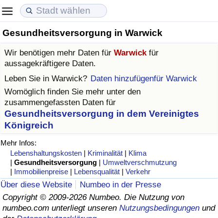
Gesundheitsversorgung in Warwick
Lebenshaltungskosten
Immobilienpreise
Lebensqualität
Wir benötigen mehr Daten für
Warwick
für
Lebenshaltungskosten-Index (aktuell)
Immobilienpreis-Index (aktuell)
Lebensqualität-Index
aussagekräftigere Daten.
Leben Sie in
Warwick
?
Daten hinzufügenfür Warwick
Lebenshaltungskosten-Index
Immobilienpreis-Index
Lebensqualität-Index (aktuell)
Womöglich finden Sie mehr unter den
zusammengefassten Daten für
Lebenshaltungskosten-Index nach Land
Immobilienpreis-Index nach Land
Lebensqualitätsindex nach Land
Gesundheitsversorgung in dem Vereinigtes
Königreich
in Akaba
Kriminalität
Mehr Infos:
Lebenshaltungskosten
|
Kriminalität
|
Klima
Kriminalitäts-Index (aktuell)
|
Gesundheitsversorgung
|
Umweltverschmutzung
|
Immobilienpreise
|
Lebensqualität
|
Verkehr
Über diese Website
Numbeo in der Presse
Kriminalitäts-Index
Copyright © 2009-2026 Numbeo. Die Nutzung von
numbeo.com unterliegt unseren
Nutzungsbedingungen
und
Kriminalitätsindex nach Land