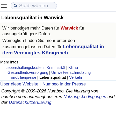
Lebensqualität in Warwick
Lebenshaltungskosten
Immobilienpreise
Lebensqualität
Wir benötigen mehr Daten für
Warwick
für
Lebenshaltungskosten-Index (aktuell)
Immobilienpreis-Index (aktuell)
Lebensqualität-Index
aussagekräftigere Daten.
Womöglich finden Sie mehr unter den
Lebenshaltungskosten-Index
Immobilienpreis-Index
Lebensqualität-Index (aktuell)
Lebensqualität in
zusammengefassten Daten für
dem Vereinigtes Königreich
Lebenshaltungskosten-Index nach Land
Immobilienpreis-Index nach Land
Lebensqualitätsindex nach Land
Mehr Infos:
Lebenshaltungskosten
|
Kriminalität
|
Klima
in Akaba
Kriminalität
|
Gesundheitsversorgung
|
Umweltverschmutzung
|
Immobilienpreise
|
Lebensqualität
|
Verkehr
Über diese Website
Numbeo in der Presse
Kriminalitäts-Index (aktuell)
Copyright © 2009-2026 Numbeo. Die Nutzung von
numbeo.com unterliegt unseren
Nutzungsbedingungen
und
Kriminalitäts-Index
der
Datenschutzerklärung
Kriminalitätsindex nach Land