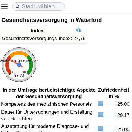
Gesundheitsversorgung in Waterford
Lebenshaltungskosten
Immobilienpreise
Lebensqualität
Index
Lebenshaltungskosten-Index (aktuell)
Immobilienpreis-Index (aktuell)
Lebensqualität-Index
Gesundheitsversorgungs-Index:
27,78
Lebenshaltungskosten-Index
Immobilienpreis-Index
Lebensqualität-Index (aktuell)
Gesundheitsversorgung
Lebenshaltungskosten-Index nach Land
Immobilienpreis-Index nach Land
Lebensqualitätsindex nach Land
0
100
27.78
in Akaba
Kriminalität
In der Umfrage berücksichtigte Aspekte
Zufriedenheit
der Gesundheitsversorgung
in %
Kriminalitäts-Index (aktuell)
Kompetenz des medizinischen Personals
25.00
Dauer für Untersuchungen und Erstellung
Kriminalitäts-Index
29.17
von Berichten
Ausstattung für moderne Diagnose- und
Kriminalitätsindex nach Land
25.00