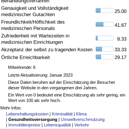
Behandlungsverfahren
Genauigkeit und Vollständigkeit
Gesundheitsversorgung
25.00
medizinischer Gutachten
Freundlichkeit/Höflichkeit des
Gesundheitsversorgungs-Index (aktuell)
41.67
medizinischen Personals
Zufriedenheit mit Wartezeiten in
8.33
Gesundheitsversorgungs-Index
medizinischen Einrichtungen
Akzeptanz der selbst zu tragenden Kosten
33.33
Gesundheitsversorgungs-Index nach Land
Örtliche Erreichbarkeit
29.17
Mitwirkende: 6
Umweltverschmutzung
Letzte Aktualisierung: Januar 2023
Diese Daten beruhen auf der Einschätzung der Besucher
Umweltverschmutzungs-Index (aktuell)
dieser Website in den vergangenen drei Jahren.
Ein Wert von 0 bedeutet eine Einschätzung als sehr gering, ein
Verschmutzungsindex
Wert von 100 als sehr hoch.
Mehr Infos:
Umweltverschmutzungs-Index nach Land
Lebenshaltungskosten
|
Kriminalität
|
Klima
|
Gesundheitsversorgung
|
Umweltverschmutzung
|
Immobilienpreise
|
Lebensqualität
|
Verkehr
Verkehr