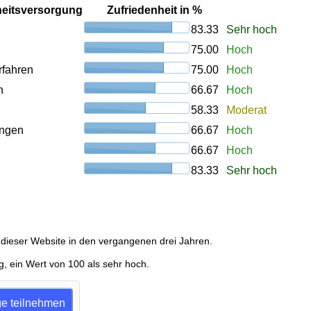
heitsversorgung
Zufriedenheit in %
83.33
Sehr hoch
75.00
Hoch
rfahren
75.00
Hoch
n
66.67
Hoch
58.33
Moderat
ungen
66.67
Hoch
66.67
Hoch
83.33
Sehr hoch
dieser Website in den vergangenen drei Jahren.
g, ein Wert von 100 als sehr hoch.
age teilnehmen