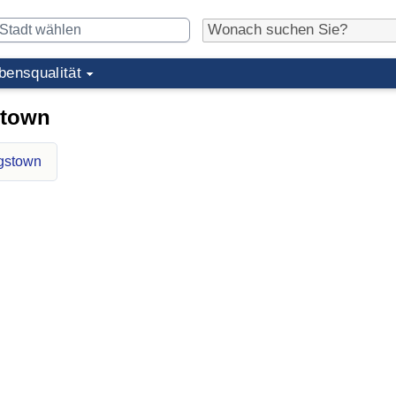
bensqualität
stown
ngstown