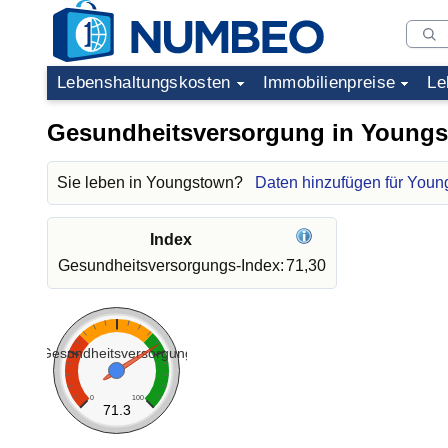
Lebenshaltungskosten
Immobilienpreise
Le
Gesundheitsversorgung in Young
Sie leben in Youngstown?
Daten hinzufügen für You
Index
Gesundheitsversorgungs-Index:
71,30
Gesundheitsversorgung
0
100
71.3