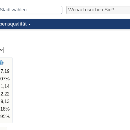
bensqualität
7,19
,07%
1,14
12,22
9,13
,18%
,95%