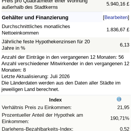
Preis pro Quadratmeter einer Wohnung
5.940,16 £
außerhalb des Stadtkerns
Gesundheitsversorgung
Gehälter und Finanzierung
[
Bearbeiten
]
Gesundheitsversorgungs-Index (aktuell)
Durchschnittliches monatliches
1.836,67 £
Nettoeinkommen
Gesundheitsversorgungs-Index
Jährliche feste Hypothekenzinsen für 20
6,13
Jahre in %
Gesundheitsversorgungs-Index nach Land
Anzahl der Einträge in den vergangenen 12 Monaten: 56
Anzahl verschiedener Mitwirkender in den vergangenen 12
Monaten: 8
Umweltverschmutzung
Letzte Aktualisierung: Juli 2026
Die Länderdaten werden aus den Daten aller Städte im
Umweltverschmutzungs-Index (aktuell)
jeweiligen Land berechnet.
Index
Verschmutzungsindex
Verhältnis Preis zu Einkommen:
21,95
Umweltverschmutzungs-Index nach Land
Prozentueller Anteil der Hypothek am
190,71%
Einkommen:
Darlehens-Bezahlbarkeits-Index:
0,52
Verkehr