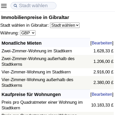
Immobilienpreise in Gibraltar
Lebenshaltungskosten
Immobilienpreise
Lebensqualität
Stadt wählen in Gibraltar:
Lebenshaltungskosten-Index (aktuell)
Immobilienpreis-Index (aktuell)
Lebensqualität-Index
Währung:
Monatliche Mieten
[
Bearbeiten
]
Lebenshaltungskosten-Index
Immobilienpreis-Index
Lebensqualität-Index (aktuell)
Zwei-Zimmer-Wohnung im Stadtkern
1.628,33 £
Lebenshaltungskosten-Index nach Land
Immobilienpreis-Index nach Land
Lebensqualitätsindex nach Land
Zwei-Zimmer-Wohnung außerhalb des
1.206,00 £
Stadtkerns
in Akaba
Kriminalität
Vier-Zimmer-Wohnung im Stadtkern
2.916,00 £
Vier-Zimmer-Wohnung außerhalb des
2.380,00 £
Kriminalitäts-Index (aktuell)
Stadtkerns
Kaufpreise für Wohnungen
[
Bearbeiten
]
Kriminalitäts-Index
Preis pro Quadratmeter einer Wohnung im
10.183,33 £
Stadtkern
Kriminalitätsindex nach Land