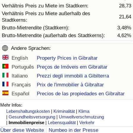
Verhältnis Preis zu Miete im Stadtkern:
28,73
Verhältnis Preis zu Miete außerhalb des
Verkehrs-Index
21,64
Stadtkerns:
Brutto-Mietrendite (Stadtkern):
3,48%
Verkehrs-Index (aktuell)
Brutto-Mietrendite (außerhalb des Stadtkerns):
4,62%
Verkehrs-Index nach Land
Andere Sprachen:
English
Property Prices in Gibraltar
Português
Preços de Imóveis em Gibraltar
Italiano
Prezzi degli immobili a Gibilterra
Français
Prix de l'immobilier à Gibraltar
Español
Precios de las propiedades en Gibraltar
Mehr Infos:
Lebenshaltungskosten
|
Kriminalität
|
Klima
|
Gesundheitsversorgung
|
Umweltverschmutzung
|
Immobilienpreise
|
Lebensqualität
|
Verkehr
Über diese Website
Numbeo in der Presse