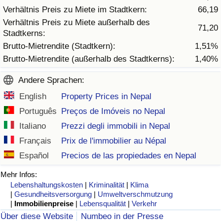
Verhältnis Preis zu Miete im Stadtkern:
66,19
Verhältnis Preis zu Miete außerhalb des
Verkehrs-Index
71,20
Stadtkerns:
Brutto-Mietrendite (Stadtkern):
1,51%
Verkehrs-Index (aktuell)
Brutto-Mietrendite (außerhalb des Stadtkerns):
1,40%
Verkehrs-Index nach Land
Andere Sprachen:
English
Property Prices in Nepal
Português
Preços de Imóveis no Nepal
Italiano
Prezzi degli immobili in Nepal
Français
Prix de l'immobilier au Népal
Español
Precios de las propiedades en Nepal
Mehr Infos:
Lebenshaltungskosten
|
Kriminalität
|
Klima
|
Gesundheitsversorgung
|
Umweltverschmutzung
|
Immobilienpreise
|
Lebensqualität
|
Verkehr
Über diese Website
Numbeo in der Presse