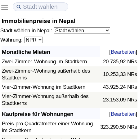
Immobilienpreise in Nepal
Lebenshaltungskosten
Immobilienpreise
Lebensqualität
Stadt wählen in Nepal:
Lebenshaltungskosten-Index (aktuell)
Immobilienpreis-Index (aktuell)
Lebensqualität-Index
Währung:
Monatliche Mieten
[
Bearbeiten
]
Lebenshaltungskosten-Index
Immobilienpreis-Index
Lebensqualität-Index (aktuell)
Zwei-Zimmer-Wohnung im Stadtkern
20.735,92 N₨
Lebenshaltungskosten-Index nach Land
Immobilienpreis-Index nach Land
Lebensqualitätsindex nach Land
Zwei-Zimmer-Wohnung außerhalb des
10.253,33 N₨
Stadtkerns
in Akaba
Kriminalität
Vier-Zimmer-Wohnung im Stadtkern
43.925,24 N₨
Vier-Zimmer-Wohnung außerhalb des
23.153,09 N₨
Kriminalitäts-Index (aktuell)
Stadtkerns
Kaufpreise für Wohnungen
[
Bearbeiten
]
Kriminalitäts-Index
Preis pro Quadratmeter einer Wohnung
323.290,50 N₨
im Stadtkern
Kriminalitätsindex nach Land