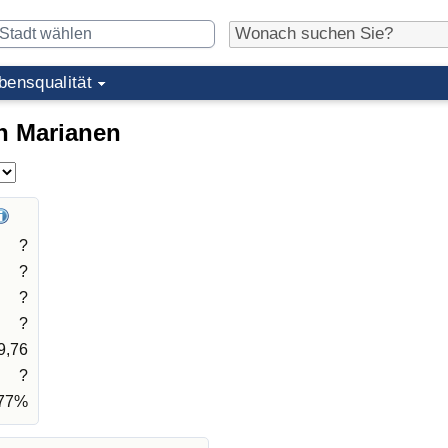
bensqualität
n Marianen
?
?
?
?
9,76
?
,77%